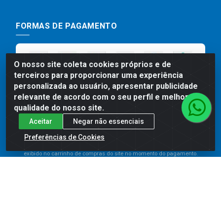
FORMAS DE PAGAMENTO
O nosso site coleta cookies próprios e de
terceiros para proporcionar uma experiência
personalizada ao usuário, apresentar publicidade
relevante de acordo com o seu perfil e melhorar a
qualidade do nosso site.
Aceitar
Negar não essenciais
Preços, promoções, condições de pagamento e frete são válidos
para compras realizadas exclusivamente pelo site. Caso haja
Preferências de Cookies
divergência de preço de um produto, será válido o preço que for
exibido no carrinho de compras do site no momento do pagamento.
As vendas estão sujeitas a análise e disponibilidade do estoque.
Imagens de produtos meramente ilustrativas.
Comercial de Construção 2001 LTDA - Av. Congresso
Eucarístico, 1179 - São José, Carpina - PE - CEP: 55811-
000 - 70.220.389/0001-66