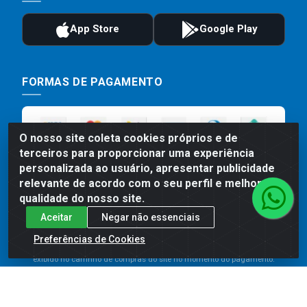
FORMAS DE PAGAMENTO
O nosso site coleta cookies próprios e de
terceiros para proporcionar uma experiência
personalizada ao usuário, apresentar publicidade
relevante de acordo com o seu perfil e melhorar a
qualidade do nosso site.
Aceitar
Negar não essenciais
Preços, promoções, condições de pagamento e frete são válidos
para compras realizadas exclusivamente pelo site. Caso haja
Preferências de Cookies
divergência de preço de um produto, será válido o preço que for
exibido no carrinho de compras do site no momento do pagamento.
As vendas estão sujeitas a análise e disponibilidade do estoque.
Imagens de produtos meramente ilustrativas.