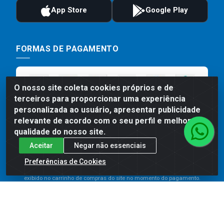
FORMAS DE PAGAMENTO
O nosso site coleta cookies próprios e de
terceiros para proporcionar uma experiência
personalizada ao usuário, apresentar publicidade
relevante de acordo com o seu perfil e melhorar a
qualidade do nosso site.
Aceitar
Negar não essenciais
Preços, promoções, condições de pagamento e frete são válidos
para compras realizadas exclusivamente pelo site. Caso haja
Preferências de Cookies
divergência de preço de um produto, será válido o preço que for
exibido no carrinho de compras do site no momento do pagamento.
As vendas estão sujeitas a análise e disponibilidade do estoque.
Imagens de produtos meramente ilustrativas.
Comercial de Construção 2001 LTDA - Av. Congresso