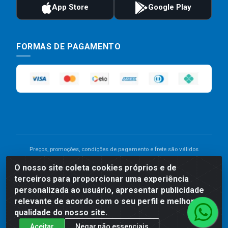
FORMAS DE PAGAMENTO
Preços, promoções, condições de pagamento e frete são válidos
para compras realizadas exclusivamente pelo site. Caso haja
O nosso site coleta cookies próprios e de
divergência de preço de um produto, será válido o preço que for
terceiros para proporcionar uma experiência
exibido no carrinho de compras do site no momento do pagamento.
As vendas estão sujeitas a análise e disponibilidade do estoque.
personalizada ao usuário, apresentar publicidade
Imagens de produtos meramente ilustrativas.
relevante de acordo com o seu perfil e melhorar a
qualidade do nosso site.
Comercial de Construção 2001 LTDA - Av. Congresso
Aceitar
Negar não essenciais
Eucarístico, 1179 - São José, Carpina - PE - CEP: 55811-