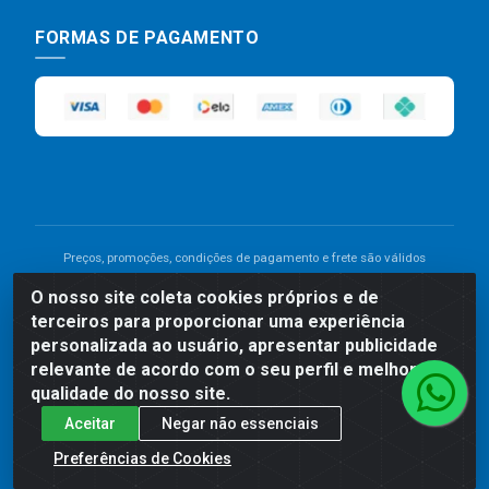
FORMAS DE PAGAMENTO
Preços, promoções, condições de pagamento e frete são válidos
para compras realizadas exclusivamente pelo site. Caso haja
O nosso site coleta cookies próprios e de
divergência de preço de um produto, será válido o preço que for
terceiros para proporcionar uma experiência
exibido no carrinho de compras do site no momento do pagamento.
As vendas estão sujeitas a análise e disponibilidade do estoque.
personalizada ao usuário, apresentar publicidade
Imagens de produtos meramente ilustrativas.
relevante de acordo com o seu perfil e melhorar a
qualidade do nosso site.
Comercial de Construção 2001 LTDA - Av. Congresso
Aceitar
Negar não essenciais
Eucarístico, 1179 - São José, Carpina - PE - CEP: 55811-
000 - 70.220.389/0001-66
Preferências de Cookies