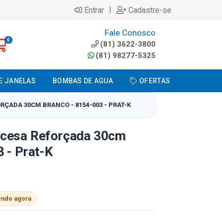
|
Entrar
Cadastre-se
Fale Conosco
0
(81) 3622-3800
(81) 98277-5325
E JANELAS
BOMBAS DE AGUA
OFERTAS
ÇADA 30CM BRANCO - 8154-003 - PRAT-K
ncesa Reforçada 30cm
 - Prat-K
endo agora