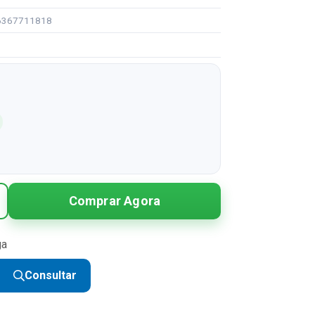
96367711818
Comprar Agora
ga
Consultar