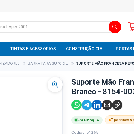
S
TINTAS E ACESSORIOS
CONSTRUÇÃO CIVIL
PORTAS 
NIZADORES
BARRA PARA SUPORTE
SUPORTE MÃO FRANCESA REFOR
Suporte Mão Fra
Branco - 8154-003
7 pessoas v
Em Estoque
Código: 51255