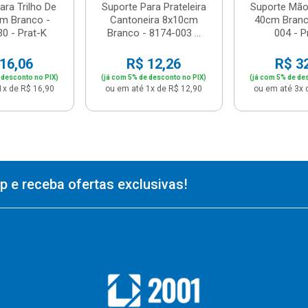
ara Trilho De
Suporte Para Prateleira
Suporte Mão
m Branco -
Cantoneira 8x10cm
40cm Branc
0 - Prat-K
Branco - 8174-003 ...
004 - P
16,06
R$ 12,26
R$ 3
 desconto no PIX)
(já com 5% de desconto no PIX)
(já com 5% de de
1x de R$ 16,90
ou em até 1x de R$ 12,90
ou em até 3x 
 e receba ofertas exclusivas!