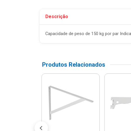
Descrição
Capacidade de peso de 150 kg por par Indic
Produtos Relacionados
te Para Parede
ard Concept
o - 8531-001 -
Prat...
$ 19,86
% de desconto no PIX)
té 2x de R$ 10,45