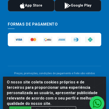
FORMAS DE PAGAMENTO
Preços, promoções, condições de pagamento e frete são válidos
para compras realizadas exclusivamente pelo site. Caso haja
O nosso site coleta cookies próprios e de
divergência de preço de um produto, será válido o preço que for
terceiros para proporcionar uma experiência
exibido no carrinho de compras do site no momento do pagamento.
As vendas estão sujeitas a análise e disponibilidade do estoque.
personalizada ao usuário, apresentar publicidade
Imagens de produtos meramente ilustrativas.
relevante de acordo com o seu perfil e melhorar a
qualidade do nosso site.
Comercial de Construção 2001 LTDA - Av. Congresso