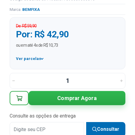
Marca:
BEMFIXA
De: R$ 59,90
Por: R$ 42,90
ou em até 4x de R$ 10,73
Ver parcelas
1x
R$ 42,90
2x
R$ 21,45 sem juros
3x
R$ 14,30 sem juros
Comprar Agora
4x
R$ 10,73 sem juros
Consulte as opções de entrega
Consultar