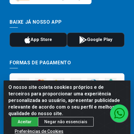
BAIXE JÁ NOSSO APP
FORMAS DE PAGAMENTO
O nosso site coleta cookies próprios e de
terceiros para proporcionar uma experiência
personalizada ao usuário, apresentar publicidade
relevante de acordo com o seu perfil e melhorar a
qualidade do nosso site.
Aceitar
Negar não essenciais
Preços, promoções, condições de pagamento e frete são válidos
para compras realizadas exclusivamente pelo site. Caso haja
Preferências de Cookies