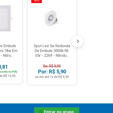
-40%
-40%
Spot Led Em
Quadrada 5w
Branca - Nl-
Nitrolu...
De: R$ 9,
Por: R$ 
ou em até 1x de 
De Embutir
Spot Led 5w Redonda
mi 18w Em
De Embutir 3000k Nl-
 Nitro...
05r - 2269 - Nitrolu...
0,81
De: R$ 9,90
Por: R$ 5,90
sconto no PIX)
de R$ 10,95
ou em até 1x de R$ 5,90
Entrar no grupo