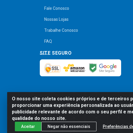
Fale Conosco
Nossas Lojas
Trabalhe Conosco
FAQ
SITE SEGURO
O nosso site coleta cookies próprios e de terceiros 
Preços, promoções, condições de pagamen
proporcionar uma experiência personalizada ao usuár
será válido o preço que for exibido no
publicidade relevante de acordo com o seu perfil e m
qualidade do nosso site.
Aceitar
Negar não essenciais
Preferências d
Comercial de Construção 2001 L