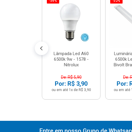
-34%
-32%
 Led Embutir
ada 5w 6500k
ca - Nl-05q -
Nitrolu...
e: R$ 9,90
: R$ 5,90
até 1x de R$ 5,90
Lâmpada Led A60
Luminári
6500k 9w - 1578 -
6500k L
Nitrolux
Bivolt Bra
De: R$ 5,90
De: 
Por: R$ 3,90
Por: 
ou em até 1x de R$ 3,90
ou em até 
Entre em nosso Grupo de Whatsapp