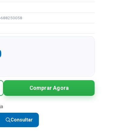
96688250058
0
Comprar Agora
ga
Consultar