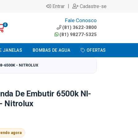
|
Entrar
Cadastre-se
Fale Conosco
0
(81) 3622-3800
(81) 98277-5325
E JANELAS
BOMBAS DE AGUA
OFERTAS
8-6500K - NITROLUX
nda De Embutir 6500k Nl-
- Nitrolux
vendo agora