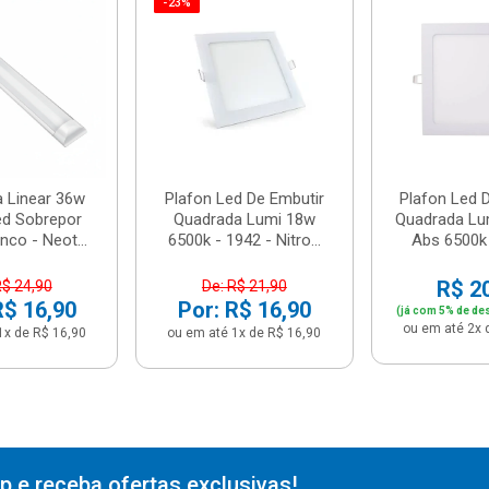
-23%
a Linear 36w
Plafon Led De Embutir
Plafon Led 
ed Sobrepor
Quadrada Lumi 18w
Quadrada Lu
nco - Neot...
6500k - 1942 - Nitro...
Abs 6500k -
R$ 2
R$ 24,90
De: R$ 21,90
R$ 16,90
Por: R$ 16,90
(já com 5% de de
ou em até 2x 
1x de R$ 16,90
ou em até 1x de R$ 16,90
 e receba ofertas exclusivas!