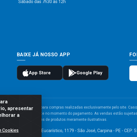
Sábado das 7h30 às 12h
BAIXE JÁ NOSSO APP
FO
para
to e frete são válidos para compras realizadas exclusivamente pelo site. Caso 
io, apresentar
 carrinho de compras do site no momento do pagamento. As vendas estão sujeitas 
elhorar a
Imagens de produtos meramente ilustrativas.
e Cookies
TDA - Av. Congresso Eucarístico, 1179 - São José, Carpina - PE - CEP: