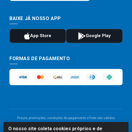
BAIXE JÁ NOSSO APP
FORMAS DE PAGAMENTO
Preços, promoções, condições de pagamento e frete são válidos
para compras realizadas exclusivamente pelo site. Caso haja
O nosso site coleta cookies próprios e de
divergência de preço de um produto, será válido o preço que for