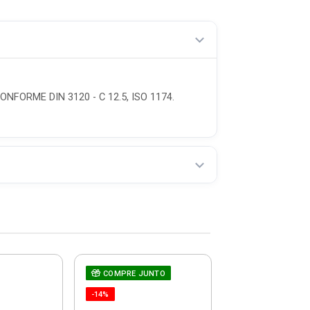
ORME DIN 3120 - C 12.5, ISO 1174.
COMPRE JUNTO
Chave De Fen
Teste De Corr
-14%
66-119 - St