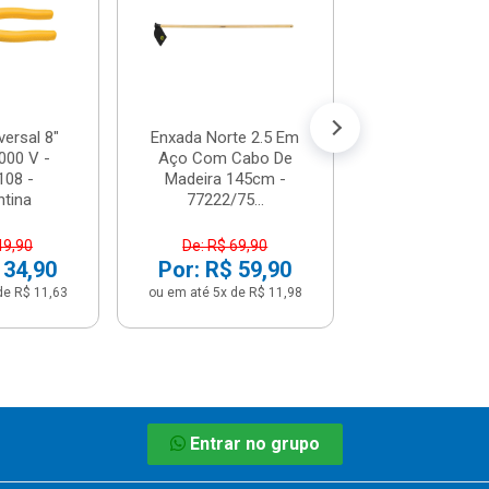
R$ 7,1
(já com 5% de descon
ou em até 1x de 
versal 8"
Enxada Norte 2.5 Em
000 V -
Aço Com Cabo De
108 -
Madeira 145cm -
tina
77222/75...
49,90
De: R$ 69,90
 34,90
Por: R$ 59,90
de R$ 11,63
ou em até 5x de R$ 11,98
Entrar no grupo