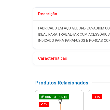
Descrição
FABRICADO EM AÇO GEDORE-VANADIUM C
IDEAL PARA TRABALHAR COM ACESSÓRIOS MA
INDICADO PARA PARAFUSOS E PORCAS COM
Características
Produtos Relacionados
-31%
e De Fenda De
COMPRE JUNTO
 De Corrente -
-30%
19 - Stanley