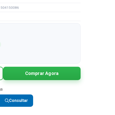
91504150086
Comprar Agora
ga
Consultar