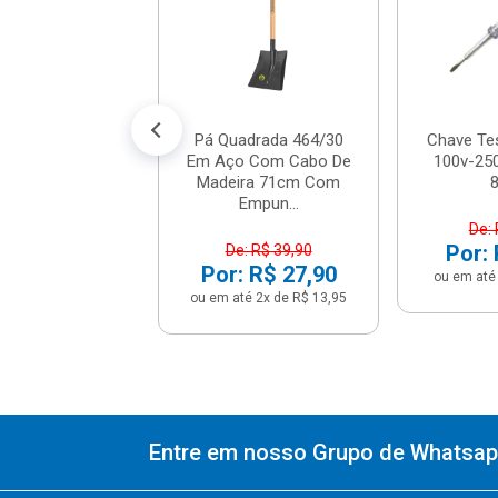
R$ 7,12
% de desconto no PIX)
até 1x de R$ 7,49
Pá Quadrada 464/30
Chave Te
Em Aço Com Cabo De
100v-250
Madeira 71cm Com
Empun...
De: 
Por: 
De: R$ 39,90
Por: R$ 27,90
ou em até 
ou em até 2x de R$ 13,95
Entre em nosso Grupo de Whatsapp