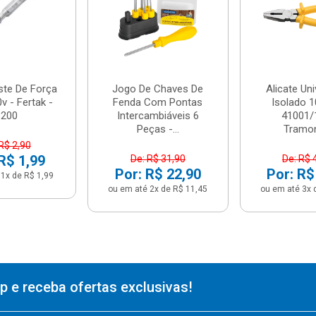
ste De Força
Jogo De Chaves De
Alicate Uni
v - Fertak -
Fenda Com Pontas
Isolado 1
8200
Intercambiáveis 6
41001/
Peças -...
Tramon
R$ 2,90
R$ 1,99
De: R$ 31,90
De: R$ 
Por: R$ 22,90
Por: R$
1x de R$ 1,99
ou em até 2x de R$ 11,45
ou em até 3x 
 e receba ofertas exclusivas!