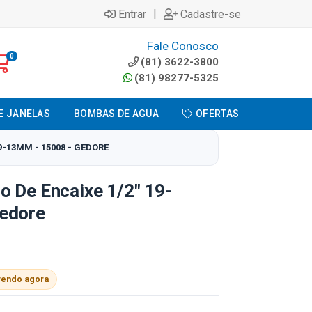
|
Entrar
Cadastre-se
Fale Conosco
0
(81) 3622-3800
(81) 98277-5325
E JANELAS
BOMBAS DE AGUA
OFERTAS
9-13MM - 15008 - GEDORE
o De Encaixe 1/2" 19-
edore
vendo agora