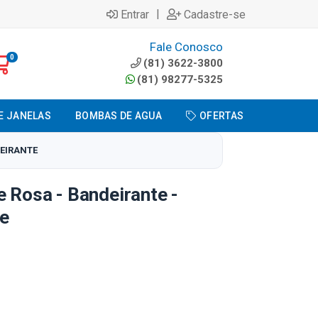
|
Entrar
Cadastre-se
Fale Conosco
0
(81) 3622-3800
(81) 98277-5325
E JANELAS
BOMBAS DE AGUA
OFERTAS
DEIRANTE
e Rosa - Bandeirante -
te