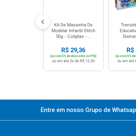
R$ 2,76
% de desconto no PIX)
até 1x de R$ 2,90
Kit De Massinha De
Trenzi
Modelar Infantil Stitch
Educativ
50g - Cotiplas - ...
Disma
R$ 29,36
R$ 
(já com 5% de desconto no PIX)
(já com 5% de
ou em até 3x de R$ 10,30
ou em até 
Entre em nosso Grupo de Whatsapp