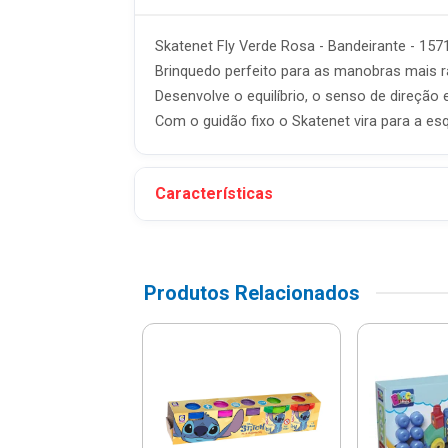
Skatenet Fly Verde Rosa - Bandeirante - 1
Brinquedo perfeito para as manobras mais ra
Desenvolve o equilíbrio, o senso de direção
Com o guidão fixo o Skatenet vira para a esq
Características
Produtos Relacionados
has De Sabão
il Tecno Bubble
l - 871002 -
Pais&F...