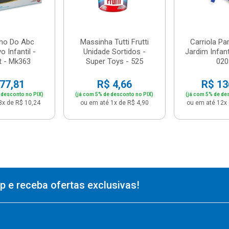
nho Do Abc
Massinha Tutti Frutti
Carriola Pa
o Infantil -
Unidade Sortidos -
Jardim Infanti
t - Mk363
Super Toys - 525
020
77,81
R$ 4,66
R$ 13
 desconto no PIX)
(já com 5% de desconto no PIX)
(já com 5% de de
8x de R$ 10,24
ou em até 1x de R$ 4,90
ou em até 12x 
 e receba ofertas exclusivas!