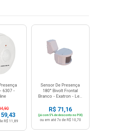
-30%
Sensor De Pr
Para Teto - 
Forcelin
De: R$ 84,
Por: R$ 5
ou em até 5x de 
Presença
Sensor De Presença
- 6307 -
180° Bivolt Frontal
line
Branco - Exatron - Le...
R$ 71,16
84,90
 59,43
(já com 5% de desconto no PIX)
ou em até 7x de R$ 10,70
de R$ 11,89