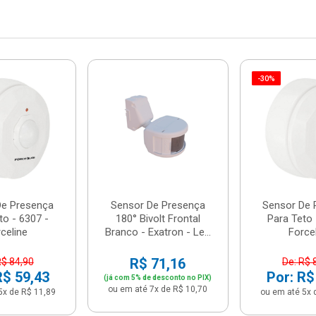
-30%
De Presença
Sensor De Presença
Sensor De 
to - 6307 -
180° Bivolt Frontal
Para Teto 
celine
Branco - Exatron - Le...
Force
R$ 71,16
R$ 84,90
De: R$ 
R$ 59,43
Por: R$
(já com 5% de desconto no PIX)
ou em até 7x de R$ 10,70
5x de R$ 11,89
ou em até 5x 