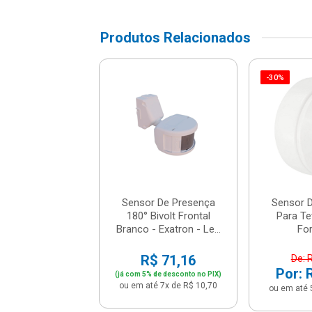
Produtos Relacionados
-30%
r De Presença
Teto - 6307 -
Forceline
e: R$ 84,90
: R$ 59,43
té 5x de R$ 11,89
Sensor De Presença
Sensor 
180° Bivolt Frontal
Para Te
Branco - Exatron - Le...
For
R$ 71,16
De: 
Por: 
(já com 5% de desconto no PIX)
ou em até 7x de R$ 10,70
ou em até 