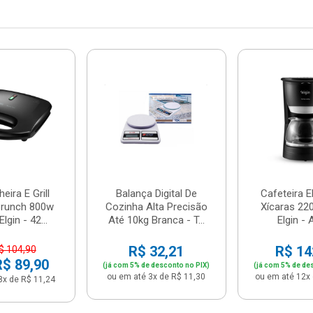
eira E Grill
Balança Digital De
Cafeteira E
 Brunch 800w
Cozinha Alta Precisão
Xícaras 220
Elgin - 42...
Até 10kg Branca - T...
Elgin -
R$ 32,21
R$ 14
$ 104,90
R$ 89,90
(já com 5% de desconto no PIX)
(já com 5% de de
ou em até 3x de R$ 11,30
ou em até 12x 
8x de R$ 11,24