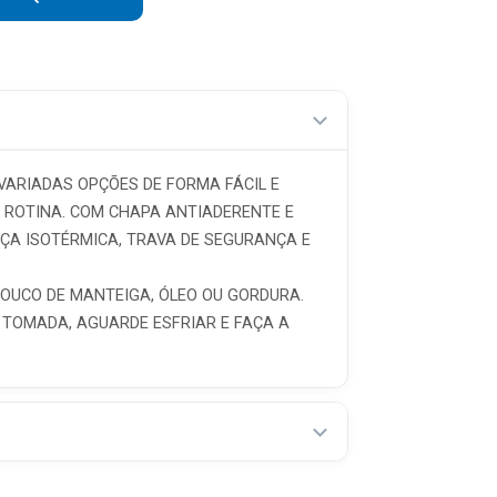
R$ 16,65 sem juros
R$ 14,27 sem juros
R$ 12,49 sem juros
R$ 11,10 sem juros
VARIADAS OPÇÕES DE FORMA FÁCIL E
A ROTINA. COM CHAPA ANTIADERENTE E
ÇA ISOTÉRMICA, TRAVA DE SEGURANÇA E
OUCO DE MANTEIGA, ÓLEO OU GORDURA.
 TOMADA, AGUARDE ESFRIAR E FAÇA A