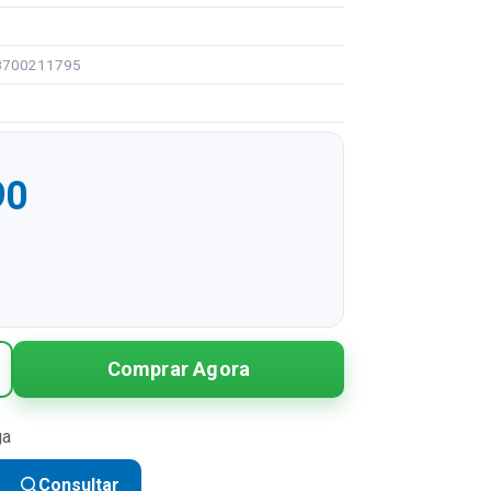
98700211795
90
R$ 99,90
Comprar Agora
R$ 49,95 sem juros
R$ 33,30 sem juros
ga
R$ 24,98 sem juros
Consultar
R$ 19,98 sem juros