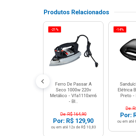
Produtos Relacionados
-21%
-14%
ira Elétrica Air
Com Cesto 4,5l
w Preto - A...
: R$ 333,90
 R$ 299,90
é 12x de R$ 24,99
Ferro De Passar A
Sanduích
Seco 1000w 220v
Elétrica
Metálico - Vfa1110xm6
Preto - 
- Bl...
De: R
Por: 
De: R$ 164,90
Por: R$ 129,90
ou em até 
ou em até 12x de R$ 10,83