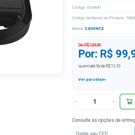
Código: 639681
Código de Barras do Produto: 78
Marca:
CADENCE
De: R$ 129,90
Por: R$ 99,
ou em até 9x de R$ 11,10
Ver parcelas
1x
2x
3x
Consulte as opções de entre
4x
5x