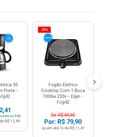
-20%
-10%
Fritadeira Elétr
Fryer Com Ces
1400w Preto -
De: R$ 333
Por: R$ 2
ou em até 12x de
létrica 30
Fogão Elétrico
v Preta -
Cooktop Com 1 Boca
 Afg42
1000w 220v - Elgin -
Fog42
2,41
De: R$ 99,90
sconto no PIX)
Por: R$ 79,90
de R$ 12,49
ou em até 7x de R$ 11,41