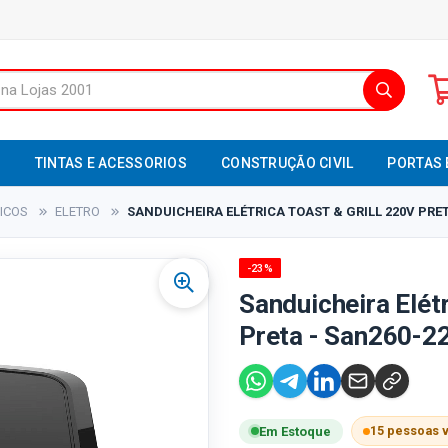
S
TINTAS E ACESSORIOS
CONSTRUÇÃO CIVIL
PORTAS 
ICOS
ELETRO
SANDUICHEIRA ELÉTRICA TOAST & GRILL 220V PRET
-23%
Sanduicheira Elétr
Preta - San260-2
15 pessoas 
Em Estoque