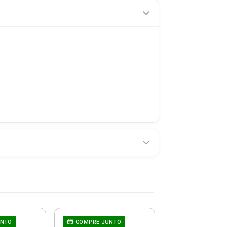
UNTO
COMPRE JUNTO
Ralador Univer