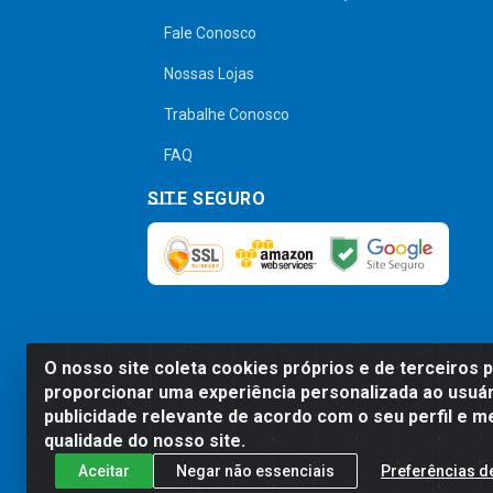
Fale Conosco
Nossas Lojas
Trabalhe Conosco
FAQ
SITE SEGURO
O nosso site coleta cookies próprios e de terceiros 
Preços, promoções, condições de pagamen
proporcionar uma experiência personalizada ao usuár
será válido o preço que for exibido no
publicidade relevante de acordo com o seu perfil e m
qualidade do nosso site.
Aceitar
Negar não essenciais
Preferências d
Comercial de Construção 2001 L