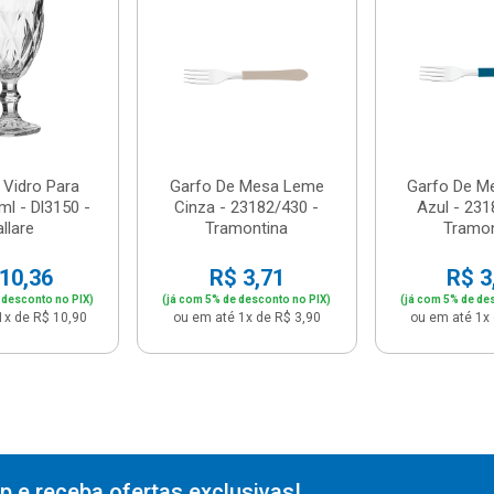
 Vidro Para
Garfo De Mesa Leme
Garfo De M
l - Dl3150 -
Cinza - 23182/430 -
Azul - 231
llare
Tramontina
Tramon
10,36
R$ 3,71
R$ 3
 desconto no PIX)
(já com 5% de desconto no PIX)
(já com 5% de de
1x de R$ 10,90
ou em até 1x de R$ 3,90
ou em até 1x 
 e receba ofertas exclusivas!