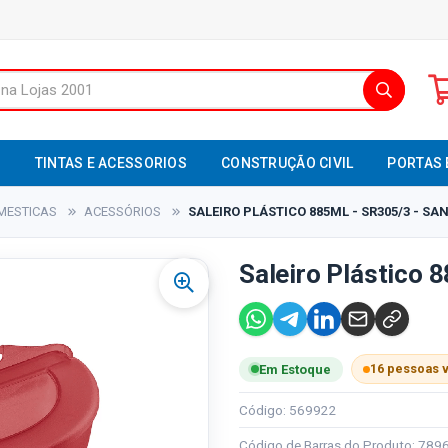
S
TINTAS E ACESSORIOS
CONSTRUÇÃO CIVIL
PORTAS 
MESTICAS
ACESSÓRIOS
SALEIRO PLÁSTICO 885ML - SR305/3 - S
Saleiro Plástico 
16 pessoas 
Em Estoque
Código: 569922
Código de Barras do Produto: 78