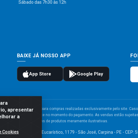
Sábado das 7h30 às 12h
BAIXE JÁ NOSSO APP
FO
para
to e frete são válidos para compras realizadas exclusivamente pelo site. Caso 
io, apresentar
 carrinho de compras do site no momento do pagamento. As vendas estão sujeitas 
elhorar a
Imagens de produtos meramente ilustrativas.
e Cookies
TDA - Av. Congresso Eucarístico, 1179 - São José, Carpina - PE - CEP: