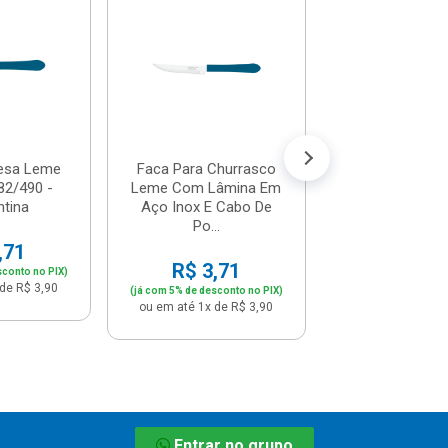
Com Dispens
500ml - Dallare
R$ 10,
(já com 5% de descon
ou em até 1x de 
esa Leme
Faca Para Churrasco
82/490 -
Leme Com Lâmina Em
tina
Aço Inox E Cabo De
Po...
,71
R$ 3,71
sconto no PIX)
de R$ 3,90
(já com 5% de desconto no PIX)
ou em até 1x de R$ 3,90
Entrar no grupo