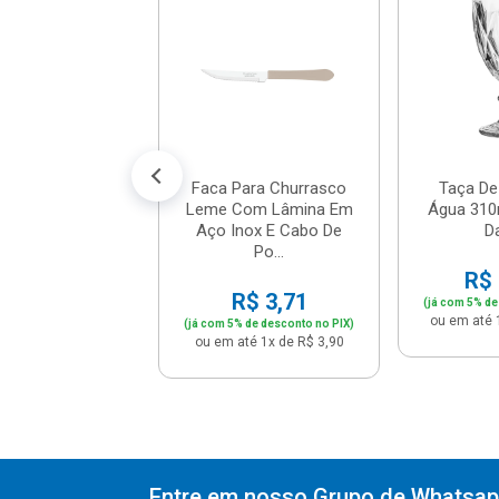
Dispenser De
- Dallare - D...
$ 10,36
% de desconto no PIX)
té 1x de R$ 10,90
Faca Para Churrasco
Taça De
Leme Com Lâmina Em
Água 310m
Aço Inox E Cabo De
Da
Po...
R$ 
R$ 3,71
(já com 5% de
ou em até 
(já com 5% de desconto no PIX)
ou em até 1x de R$ 3,90
Entre em nosso Grupo de Whatsapp