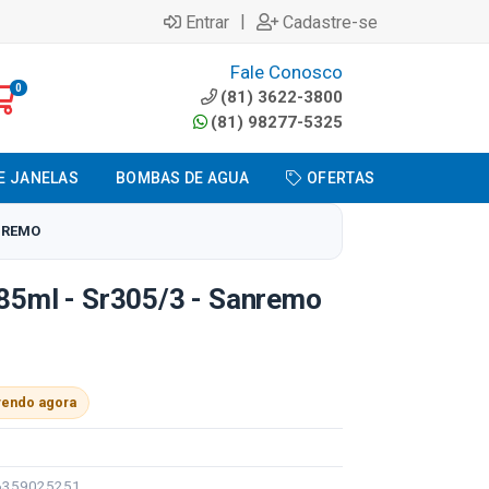
|
Entrar
Cadastre-se
Fale Conosco
0
(81) 3622-3800
(81) 98277-5325
E JANELAS
BOMBAS DE AGUA
OFERTAS
ANREMO
885ml - Sr305/3 - Sanremo
vendo agora
96359025251