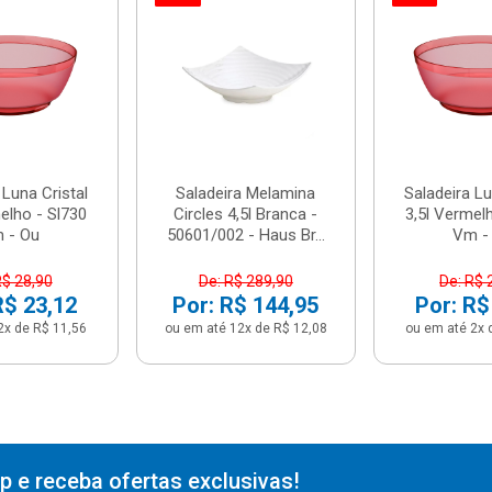
 Luna Cristal
Saladeira Melamina
Saladeira Lu
elho - Sl730
Circles 4,5l Branca -
3,5l Vermel
 - Ou
50601/002 - Haus Br...
Vm -
R$ 28,90
De: R$ 289,90
De: R$ 
R$ 23,12
Por: R$ 144,95
Por: R$
2x de R$ 11,56
ou em até 12x de R$ 12,08
ou em até 2x 
 e receba ofertas exclusivas!