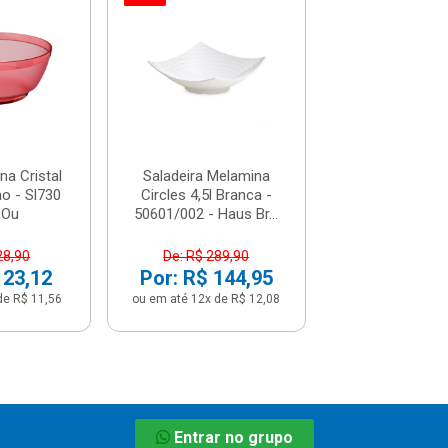
Saladeira Luna 
3,5l Vermelho 
Vm - O
De: R$ 28,
Por: R$ 2
ou em até 2x de 
na Cristal
Saladeira Melamina
ho - Sl730
Circles 4,5l Branca -
 Ou
50601/002 - Haus Br...
28,90
De: R$ 289,90
 23,12
Por: R$ 144,95
de R$ 11,56
ou em até 12x de R$ 12,08
Entrar no grupo