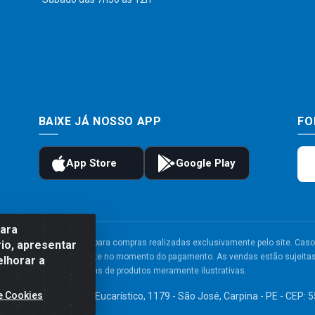
BAIXE JÁ NOSSO APP
FO
para
to e frete são válidos para compras realizadas exclusivamente pelo site. Caso 
io, apresentar
 carrinho de compras do site no momento do pagamento. As vendas estão sujeitas 
elhorar a
Imagens de produtos meramente ilustrativas.
e Cookies
TDA - Av. Congresso Eucarístico, 1179 - São José, Carpina - PE - CEP: