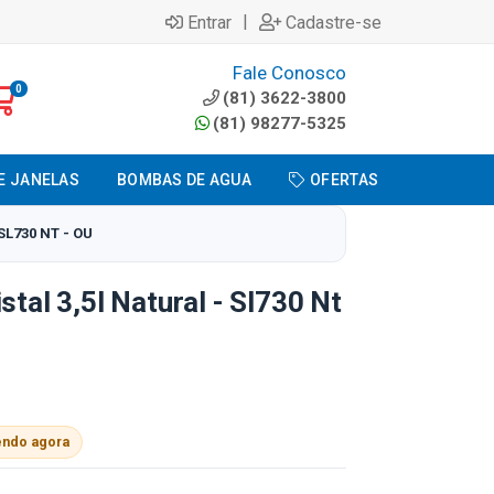
|
Entrar
Cadastre-se
Fale Conosco
0
(81) 3622-3800
(81) 98277-5325
E JANELAS
BOMBAS DE AGUA
OFERTAS
SL730 NT - OU
stal 3,5l Natural - Sl730 Nt
endo agora