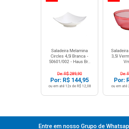
ira Luna Cristal
ermelho - Sl730
Vm - Ou
e: R$ 28,90
: R$ 23,12
té 2x de R$ 11,56
Saladeira Melamina
Saladeira
Circles 4,5l Branca -
3,5l Verm
50601/002 - Haus Br...
Vm
De: R$ 289,90
De: 
Por: R$ 144,95
Por: 
ou em até 12x de R$ 12,08
ou em até 
Entre em nosso Grupo de Whatsapp