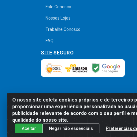
Fale Conosco
Nossas Lojas
Trabalhe Conosco
FAQ
SITE SEGURO
O nosso site coleta cookies próprios e de terceiros 
Preços, promoções, condições de pagamen
proporcionar uma experiência personalizada ao usuár
será válido o preço que for exibido no
publicidade relevante de acordo com o seu perfil e m
qualidade do nosso site.
Aceitar
Negar não essenciais
Preferências d
Comercial de Construção 2001 L