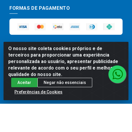
FORMAS DE PAGAMENTO
O nosso site coleta cookies próprios e de
terceiros para proporcionar uma experiência
personalizada ao usuário, apresentar publicidade
relevante de acordo com o seu perfil e melhorar a
Preços, promoções, condições de pagamento e frete são válidos
para compras realizadas exclusivamente pelo site. Caso haja
qualidade do nosso site.
divergência de preço de um produto, será válido o preço que for
Aceitar
Negar não essenciais
exibido no carrinho de compras do site no momento do pagamento.
As vendas estão sujeitas a análise e disponibilidade do estoque.
Preferências de Cookies
Imagens de produtos meramente ilustrativas.
Comercial de Construção 2001 LTDA - Av. Congresso
Eucarístico, 1179 - São José, Carpina - PE - CEP: 55811-
000 - 70.220.389/0001-66