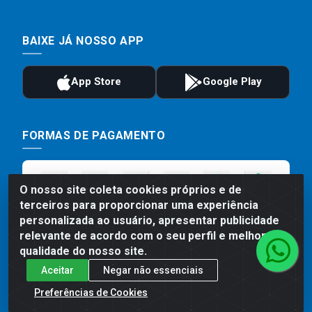
BAIXE JÁ NOSSO APP
FORMAS DE PAGAMENTO
O nosso site coleta cookies próprios e de
terceiros para proporcionar uma experiência
personalizada ao usuário, apresentar publicidade
relevante de acordo com o seu perfil e melhorar a
qualidade do nosso site.
Aceitar
Negar não essenciais
Preços, promoções, condições de pagamento e frete são válidos
para compras realizadas exclusivamente pelo site. Caso haja
Preferências de Cookies
divergência de preço de um produto, será válido o preço que for