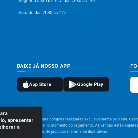
Segunda a Sexta-feira das 7h30 às 18h
Sábado das 7h30 às 12h
BAIXE JÁ NOSSO APP
FO
para
to e frete são válidos para compras realizadas exclusivamente pelo site. Caso 
io, apresentar
 carrinho de compras do site no momento do pagamento. As vendas estão sujeitas 
elhorar a
Imagens de produtos meramente ilustrativas.