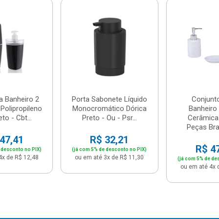
a Banheiro 2
Porta Sabonete Líquido
Conjunt
Polipropileno
Monocromático Dórica
Banheiro
to - Cbt...
Preto - Ou - Psr...
Cerâmica
Peças Bran
47,41
R$ 32,21
R$ 4
 desconto no PIX)
(já com 5% de desconto no PIX)
4x de R$ 12,48
ou em até 3x de R$ 11,30
(já com 5% de de
ou em até 4x 