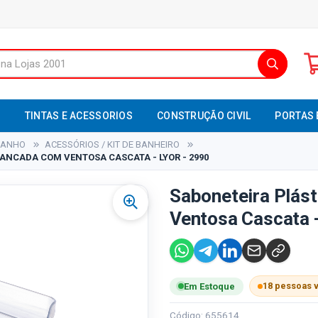
S
TINTAS E ACESSORIOS
CONSTRUÇÃO CIVIL
PORTAS 
BANHO
ACESSÓRIOS / KIT DE BANHEIRO
ANCADA COM VENTOSA CASCATA - LYOR - 2990
Saboneteira Plás
Ventosa Cascata -
18 pessoas 
Em Estoque
Código: 655614