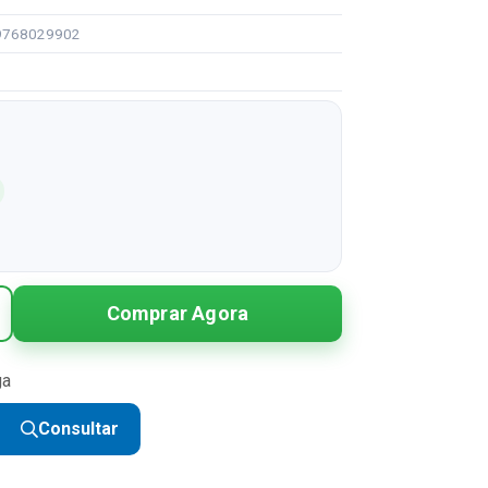
99768029902
Comprar Agora
ga
Consultar