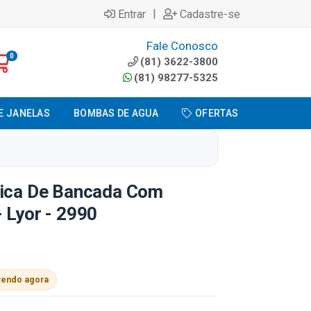
|
Entrar
Cadastre-se
Fale Conosco
0
(81) 3622-3800
(81) 98277-5325
E JANELAS
BOMBAS DE AGUA
OFERTAS
tica De Bancada Com
 Lyor - 2990
vendo agora