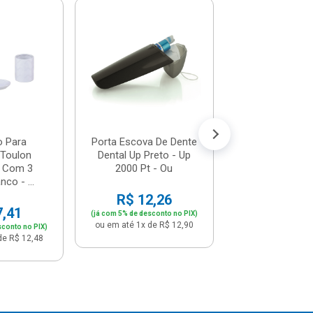
Porta Escova P
Trama Branco -
Plasutil
R$ 17,
(já com 5% de descon
ou em até 1x de 
o Para
Porta Escova De Dente
 Toulon
Dental Up Preto - Up
 Com 3
2000 Pt - Ou
co - ...
R$ 12,26
7,41
(já com 5% de desconto no PIX)
ou em até 1x de R$ 12,90
sconto no PIX)
de R$ 12,48