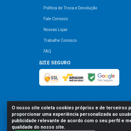
Política de Troca e Devolução
Fale Conosco
Nossas Lojas
Trabalhe Conosco
FAQ
SITE SEGURO
O nosso site coleta cookies próprios e de terceiros 
Preços, promoções, condições de pagamen
proporcionar uma experiência personalizada ao usuár
será válido o preço que for exibido no
publicidade relevante de acordo com o seu perfil e m
qualidade do nosso site.