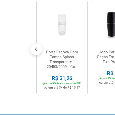
Escova Plástico
Branco - 8827 -
Plasutil
$ 17,01
% de desconto no PIX)
té 1x de R$ 17,90
Porta Escova Com
Jogo Par
Tampa Splash
Peças Em 
Transparente -
Tule Pre
20453/0009 - Co...
R$ 
R$ 31,26
(já com 5% de
ou em até 
(já com 5% de desconto no PIX)
ou em até 3x de R$ 10,97