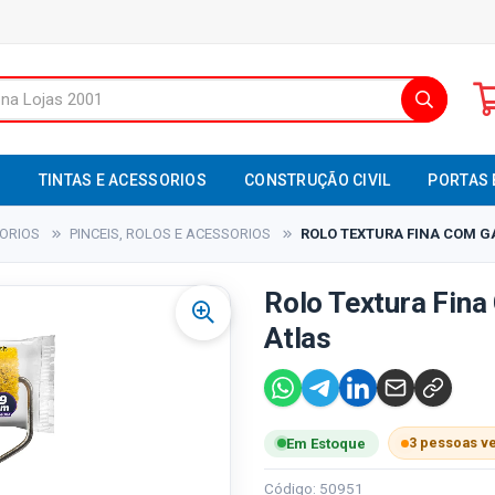
S
TINTAS E ACESSORIOS
CONSTRUÇÃO CIVIL
PORTAS 
SORIOS
PINCEIS, ROLOS E ACESSORIOS
ROLO TEXTURA FINA COM GA
Rolo Textura Fina
Atlas
3 pessoas v
Em Estoque
Código: 50951