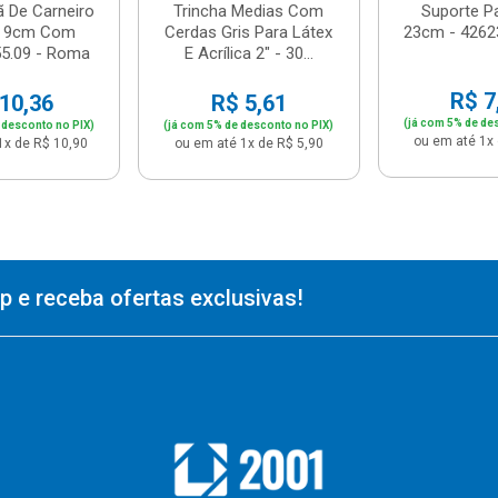
ã De Carneiro
Trincha Medias Com
Suporte P
a 9cm Com
Cerdas Gris Para Látex
23cm - 4262
55.09 - Roma
E Acrílica 2" - 30...
R$ 7
10,36
R$ 5,61
(já com 5% de de
 desconto no PIX)
(já com 5% de desconto no PIX)
ou em até 1x 
1x de R$ 10,90
ou em até 1x de R$ 5,90
 e receba ofertas exclusivas!