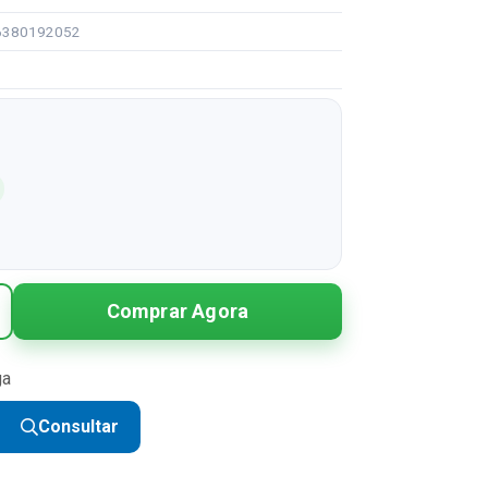
96380192052
Comprar Agora
ga
Consultar