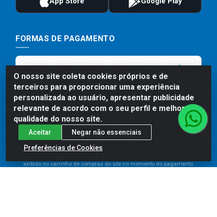
FORMAS DE PAGAMENTO
O nosso site coleta cookies próprios e de
terceiros para proporcionar uma experiência
personalizada ao usuário, apresentar publicidade
relevante de acordo com o seu perfil e melhorar a
qualidade do nosso site.
Aceitar
Negar não essenciais
Preços, promoções, condições de pagamento e frete são válidos
para compras realizadas exclusivamente pelo site. Caso haja
Preferências de Cookies
divergência de preço de um produto, será válido o preço que for
exibido no carrinho de compras do site no momento do pagamento.
As vendas estão sujeitas a análise e disponibilidade do estoque.
Imagens de produtos meramente ilustrativas.
Comercial de Construção 2001 LTDA - Av. Congresso
Eucarístico, 1179 - São José, Carpina - PE - CEP: 55811-