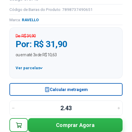
Código de Barras do Produto: 7898737490651
Marca:
RAVELLO
De: R$ 34,90
Por: R$ 31,90
ou em até 3x de R$ 10,63
Ver parcelas
1x
R$ 31,90
2x
R$ 15,95 sem juros
Calcular metragem
3x
R$ 10,63 sem juros
Comprar Agora