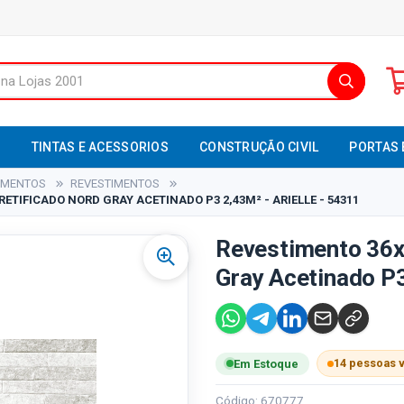
S
TINTAS E ACESSORIOS
CONSTRUÇÃO CIVIL
PORTAS 
TIMENTOS
REVESTIMENTOS
RETIFICADO NORD GRAY ACETINADO P3 2,43M² - ARIELLE - 54311
Revestimento 36x
Gray Acetinado P3
14 pessoas 
Em Estoque
Código: 670777