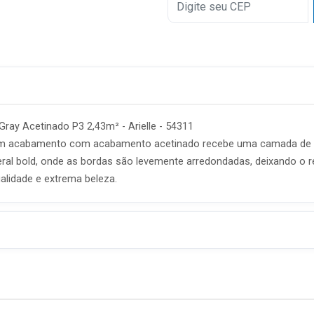
ray Acetinado P3 2,43m² - Arielle - 54311
 com acabamento com acabamento acetinado recebe uma camada de e
eral bold, onde as bordas são levemente arredondadas, deixando o r
alidade e extrema beleza.