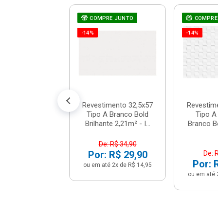
timento 37x59
RE JUNTO
COMPRE JUNTO
COMPRE
A Mattone Oro
-14%
-14%
 Ravello - 030...
e: R$ 34,90
: R$ 31,90
té 3x de R$ 10,63
Revestimento 32,5x57
Revestim
Tipo A Branco Bold
Tipo A
Brilhante 2,21m² - I...
Branco Bo
De: R$ 34,90
Por: R$ 29,90
De: 
Por: 
ou em até 2x de R$ 14,95
ou em até 