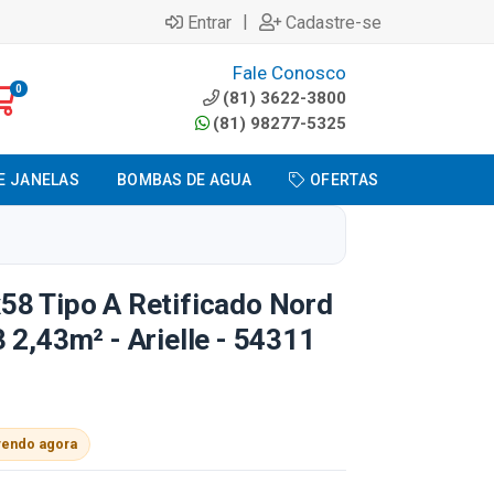
|
Entrar
Cadastre-se
Fale Conosco
0
(81) 3622-3800
(81) 98277-5325
E JANELAS
BOMBAS DE AGUA
OFERTAS
58 Tipo A Retificado Nord
 2,43m² - Arielle - 54311
vendo agora