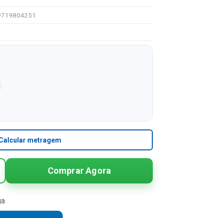
99719804251
Calcular metragem
Comprar Agora
ga