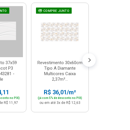
UNTO
COMPRE JUNTO
Revestimento
COMPRE JUNT
Tipo A Matto
-9%
2,43m² - Ravello
De: R$ 34,
Por: R$ 3
ou em até 3x de 
to 37x59
Revestimento 30x60cm
scot P3
Tipo A Diamante
543281 -
Multicores Caixa
le
2,37m²...
4,11
R$ 36,01/m²
sconto no PIX)
(já com 5% de desconto no PIX)
de R$ 11,97
ou em até 3x de R$ 12,63