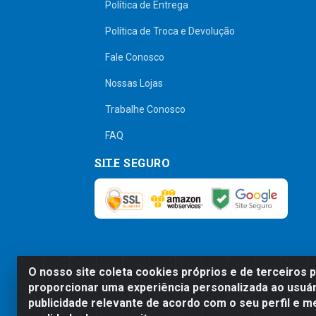
Política de Entrega
Política de Troca e Devolução
Fale Conosco
Nossas Lojas
Trabalhe Conosco
FAQ
SITE SEGURO
O nosso site coleta cookies próprios e de terceiros 
Preços, promoções, condições de pagamen
proporcionar uma experiência personalizada ao usuár
será válido o preço que for exibido no
publicidade relevante de acordo com o seu perfil e m