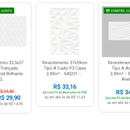
 JUNTO
COMPRE J
ento 32,5x57
Revestimento 37x59cm
Revestimen
 Trançado
Tipo A Cadiz P3 Caixa
Tipo A A
ld Brilhante
2,43m² - 543231 -...
2,43m² - 
2...
Ariel
R$ 33,16
R$ 3
R$ 34,90
(já com 5% de desconto no PIX)
R$ 29,90
ou em até 3x de R$ 11,63
(já com 5% de de
ou em até 3x 
2x de R$ 14,95