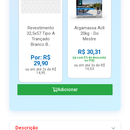
Revestimento
Argamassa Acll
32,5x57 Tipo A
20kg - Do
Trançado
Mestre
Branco B...
R$ 30,31
Por: R$
(já com 5% de desconto
no PIX)
29,90
ou em até 3x de R$
10,63
ou em até 2x de R$
14,95
Adicionar
Descrição