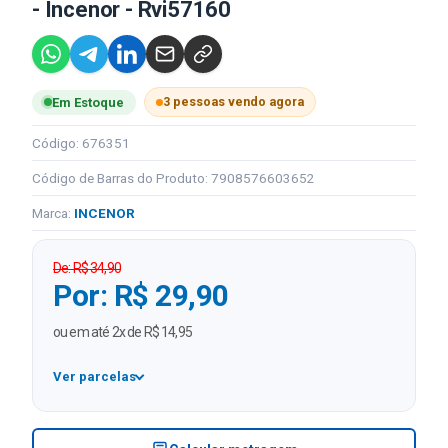
- Incenor - Rvi57160
3 pessoas vendo agora
Em Estoque
Código: 676351
Código de Barras do Produto: 7908576603652
Marca:
INCENOR
De: R$ 34,90
Por: R$ 29,90
ou em até 2x de R$ 14,95
Ver parcelas
1x
R$ 29,90