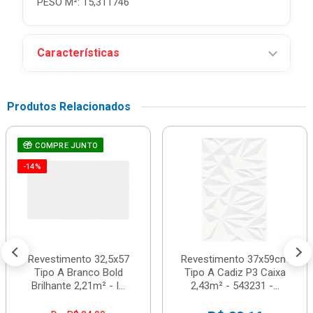
PESO M²: 15,311746
Características
Produtos Relacionados
COMPRE JUNTO
-14%
Revestimento 32,5x57
Revestimento 37x59cm
Tipo A Branco Bold
Tipo A Cadiz P3 Caixa
Brilhante 2,21m² - I...
2,43m² - 543231 -...