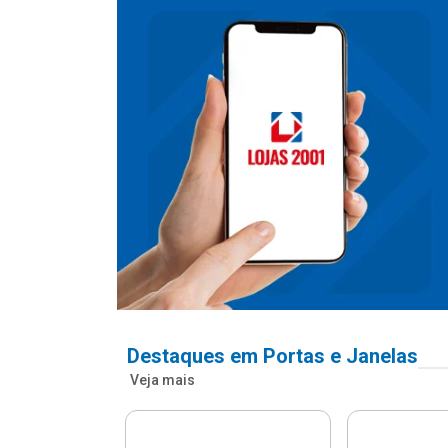
Destaques em Portas e Janelas
Veja mais
nfonada Pvc