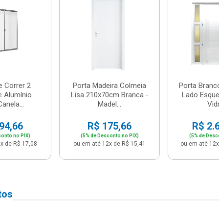
e Correr 2
Porta Madeira Colmeia
Porta Branc
e Alumínio
Lisa 210x70cm Branca -
Lado Esque
anela...
Madel...
Vidr
94,66
R$ 175,66
R$ 2.
onto no PIX)
(5% de Desconto no PIX)
(5% de Desc
x de R$ 17,08
ou em até 12x de R$ 15,41
ou em até 12x
tos