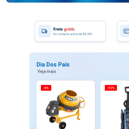
Dia Dos Pais
Veja mais
-6%
-15%
ico Mypa De
dos - Dallare
Dl...
$ 67,90
R$ 54,90
5x de R$ 10,98