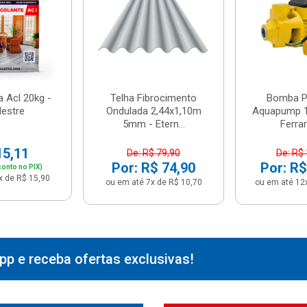
 Acl 20kg -
Telha Fibrocimento
Bomba Pe
estre
Ondulada 2,44x1,10m
Aquapump 1
5mm - Etern...
Ferrari
15,11
De: R$ 79,90
De: R$
Por: R$ 74,90
Por: R$
onto no PIX)
x de R$ 15,90
ou em até 7x de R$ 10,70
ou em até 12
p e receba ofertas exclusivas!