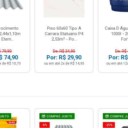
brocimento
Piso 60x60 Tipo A
Caixa D Água
2,44x1,10m
Carrara Statuario P4
1000l - 
Etern...
2,53m² - Po...
For
$ 79,90
De: R$ 34,90
De: R$
$ 74,90
Por: R$ 29,90
Por: R$
x de R$ 10,70
ou em até 2x de R$ 14,95
ou em até 12
JUNTO
COMPRE JUNTO
COMPRE J
-6%
-25%