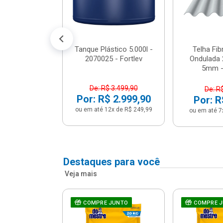
conto no PIX)
2x de R$ 141,66
Tanque Plástico 5.000l -
Telha Fi
2070025 - Fortlev
Ondulada 
5mm - 
De: R$ 3.499,90
De: R
Por: R$ 2.999,90
Por: R
ou em até 12x de R$ 249,99
ou em até 7
Destaques para você
Veja mais
a Com Caixa
COMPRE JUNTO
COMPRE 
 + Assento
ário 3...