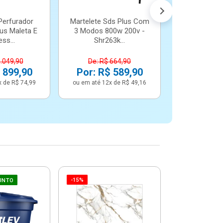
Perfurador
Martelete Sds Plus Com
us Maleta E
3 Modos 800w 200v -
ss...
Shr263k...
1.049,90
De: R$ 664,90
 899,90
Por: R$ 589,90
x de R$ 74,99
ou em até 12x de R$ 49,16
-15%
-6%
UNTO