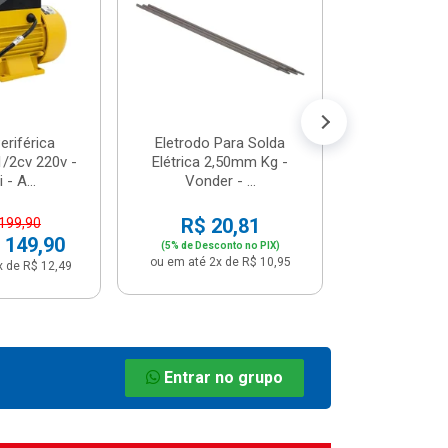
R$ 8
(5% de Desco
ou em até 1x
riférica
Eletrodo Para Solda
/2cv 220v -
Elétrica 2,50mm Kg -
 - A...
Vonder - ...
R$ 20,81
 199,90
 149,90
(5% de Desconto no PIX)
ou em até 2x de R$ 10,95
x de R$ 12,49
Entrar no grupo