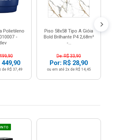
 Polietileno
Piso 58x58 Tipo A Gióia
Betoneira 
2010007 -
Bold Brilhante P4 2,68m²
Max 1 Tr
tlev
-...
Monofási
 499,90
De: R$ 33,90
De: R$ 5
 449,90
Por: R$ 28,90
Por: R$ 
x de R$ 37,49
ou em até 2x de R$ 14,45
ou em até 12x 
UNTO
Sifão Ajustá
COMPRE JU
66cm Br
2691652