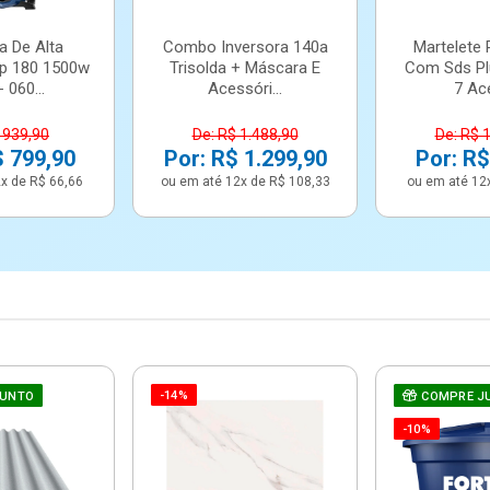
a De Alta
Combo Inversora 140a
Martelete 
p 180 1500w
Trisolda + Máscara E
Com Sds Pl
 060...
Acessóri...
7 Ace
 939,90
De: R$ 1.488,90
De: R$ 
$ 799,90
Por: R$ 1.299,90
Por: R$
x de R$ 66,66
ou em até 12x de R$ 108,33
ou em até 12
-14%
JUNTO
COMPRE J
-10%