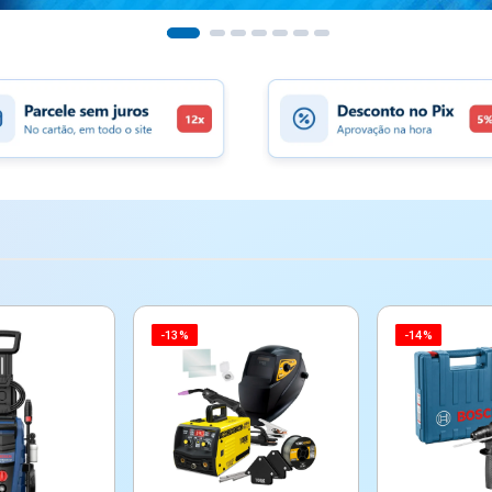
-13%
-14%