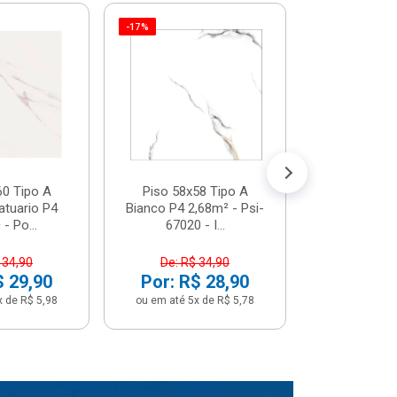
-17%
Piso 58x5
Psi66450 P
Psi66450
R$ 3
(5% de Desco
ou em até 6x
60 Tipo A
Piso 58x58 Tipo A
atuario P4
Bianco P4 2,68m² - Psi-
- Po...
67020 - I...
 34,90
De: R$ 34,90
$ 29,90
Por: R$ 28,90
x de R$ 5,98
ou em até 5x de R$ 5,78