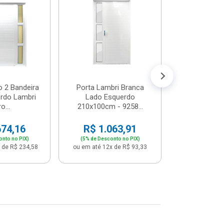
Postigo 
Branca La
R$ 65
(5% de Desco
ou em até 12x
o 2 Bandeira
Porta Lambri Branca
rdo Lambri
Lado Esquerdo
o...
210x100cm - 9258...
674,16
R$ 1.063,91
onto no PIX)
(5% de Desconto no PIX)
 de R$ 234,58
ou em até 12x de R$ 93,33