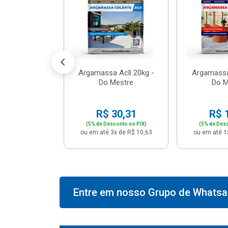
574,66
conto no PIX)
2x de R$ 50,41
Argamassa Acll 20kg -
Argamassa
Do Mestre
Do M
R$ 30,31
R$ 
(5% de Desconto no PIX)
(5% de Desc
ou em até 3x de R$ 10,63
ou em até 1
Entre em nosso Grupo de Whatsap