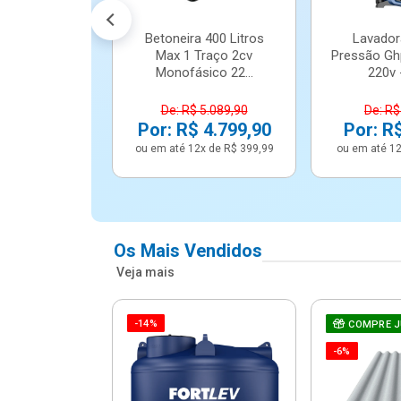
Betoneira 400 Litros
Lavador
Max 1 Traço 2cv
Pressão Gh
Monofásico 22...
220v -
De: R$ 5.089,90
De: R$
Por: R$ 4.799,90
Por: R
ou em até 12x de R$ 399,99
ou em até 12
Os Mais Vendidos
Veja mais
-14%
e Correr 4
COMPRE 
e Alumínio
-6%
Vidro ...
.614,91