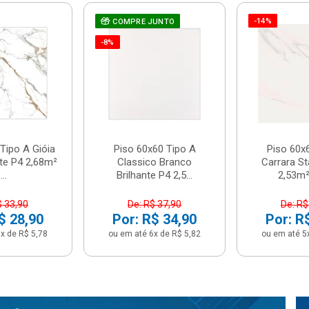
-14%
COMPRE JUNTO
-8%
Tipo A Gióia
Piso 60x60 Tipo A
Piso 60x
nte P4 2,68m²
Classico Branco
Carrara St
...
Brilhante P4 2,5...
2,53m² 
$ 33,90
De: R$ 37,90
De: R$
$ 28,90
Por: R$ 34,90
Por: R
x de R$ 5,78
ou em até 6x de R$ 5,82
ou em até 5