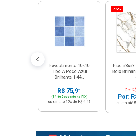
-15%
 Tipo A Pipa
JUNTO
m² - Stela
$ 33,90
R$ 28,90
5x de R$ 5,78
Revestimento 10x10
Piso 58x58 
Tipo A Poço Azul
Bold Brilha
Brilhante 1,44...
-
R$ 75,91
De: R
Por: R
(5% de Desconto no PIX)
ou em até 12x de R$ 6,66
ou em até 5