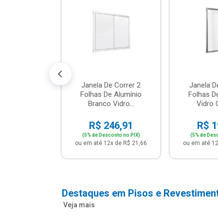
cm Bege -
2 - Per...
147,16
conto no PIX)
2x de R$ 12,91
Janela De Correr 2
Janela D
Folhas De Alumínio
Folhas D
Branco Vidro...
Vidro C
R$ 246,91
R$ 1
(5% de Desconto no PIX)
(5% de Desc
ou em até 12x de R$ 21,66
ou em até 12
Destaques em Pisos e Revestimen
Veja mais