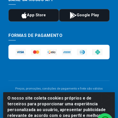
FORMAS DE PAGAMENTO
Preços, promoções, condições de pagamento e frete são válidos
para compras realizadas exclusivamente pelo site. Caso haja
O nosso site coleta cookies próprios e de
divergência de preço de um produto, será válido o preço que for
terceiros para proporcionar uma experiência
exibido no carrinho de compras do site no momento do pagamento.
As vendas estão sujeitas a análise e disponibilidade do estoque.
personalizada ao usuário, apresentar publicidade
Imagens de produtos meramente ilustrativas.
relevante de acordo com o seu perfil e melhorar a