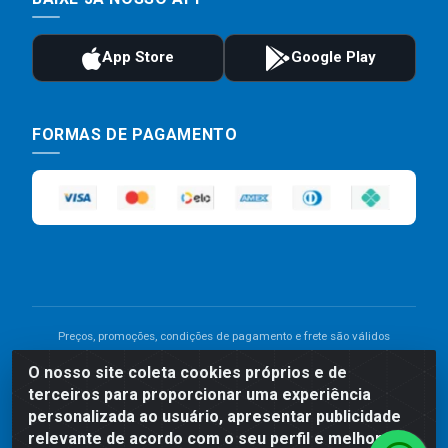
FORMAS DE PAGAMENTO
Preços, promoções, condições de pagamento e frete são válidos
para compras realizadas exclusivamente pelo site. Caso haja
O nosso site coleta cookies próprios e de
divergência de preço de um produto, será válido o preço que for
terceiros para proporcionar uma experiência
exibido no carrinho de compras do site no momento do pagamento.
As vendas estão sujeitas a análise e disponibilidade do estoque.
personalizada ao usuário, apresentar publicidade
Imagens de produtos meramente ilustrativas.
relevante de acordo com o seu perfil e melhorar a