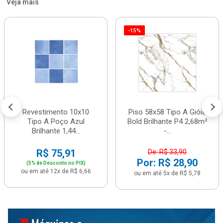
Veja mais
-15%
Revestimento 10x10
Piso 58x58 Tipo A Gióia
Tipo A Poço Azul
Bold Brilhante P4 2,68m²
Brilhante 1,44...
-...
R$ 75,91
De: R$ 33,90
Por: R$ 28,90
(5% de Desconto no PIX)
ou em até 12x de R$ 6,66
ou em até 5x de R$ 5,78