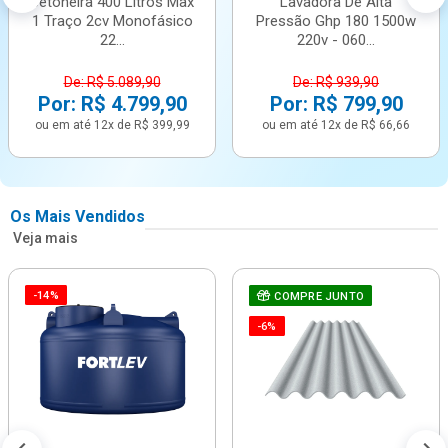
Betoneira 400 Litros Max
Lavadora De Alta
1 Traço 2cv Monofásico
Pressão Ghp 180 1500w
22...
220v - 060...
De: R$ 5.089,90
De: R$ 939,90
Por: R$ 4.799,90
Por: R$ 799,90
ou em até 12x de R$ 399,99
ou em até 12x de R$ 66,66
Os Mais Vendidos
Veja mais
-14%
COMPRE JUNTO
-6%