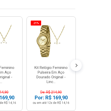
-21%
-21%
Kit Relógio F
Pulseira Em Aç
Original - Lin
De: R$ 214
Por: R$ 1
ou em até 12x de
 Feminino
Kit Relógio Feminino
 Em Aço
Pulseira Em Aço
iginal -
Dourado Original -
..
Linc...
214,90
De: R$ 214,90
 169,90
Por: R$ 169,90
de R$ 14,16
ou em até 12x de R$ 14,16