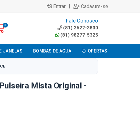
|
Entrar
Cadastre-se
Fale Conosco
0
(81) 3622-3800
(81) 98277-5325
E JANELAS
BOMBAS DE AGUA
OFERTAS
NCE
ulseira Mista Original -