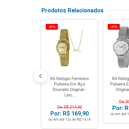
Produtos Relacionados
-21%
-21%
lógio Feminino
ra Em Aço Prata
nal - Lince ...
: R$ 214,90
 R$ 169,90
é 12x de R$ 14,16
Kit Relógio Feminino
Kit Reló
Pulseira Em Aço
Pulseira 
Dourado Original -
Original
Linc...
De: R
Por: R
De: R$ 214,90
Por: R$ 169,90
ou em até 1
ou em até 12x de R$ 14,16