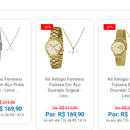
-21%
-21%
gio Feminino
Kit Relógio Feminino
Kit Relógio
Em Aço Prata
Pulseira Em Aço
Pulseira
 - Lince ...
Dourado Original -
Dourado Or
Linc...
Linc.
$ 214,90
$ 169,90
De: R$ 214,90
De: R$ 
Por: R$ 169,90
Por: R$
2x de R$ 14,16
ou em até 12x de R$ 14,16
ou em até 12x 