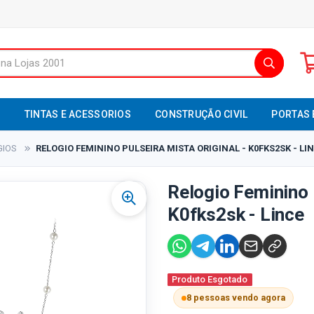
S
TINTAS E ACESSORIOS
CONSTRUÇÃO CIVIL
PORTAS 
GIOS
RELOGIO FEMININO PULSEIRA MISTA ORIGINAL - K0FKS2SK - LI
Relogio Feminino P
K0fks2sk - Lince
Produto Esgotado
8 pessoas vendo agora