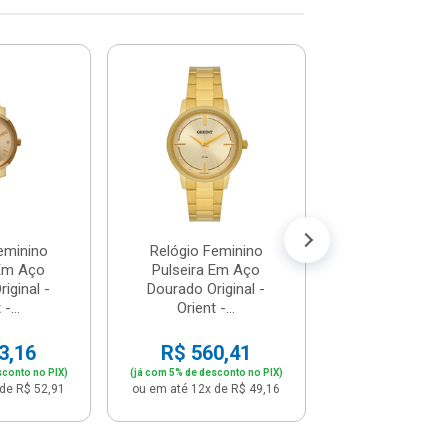
Relógio Fem
Pulseira Em
Dourado Origi
Orient -..
R$ 802,
(já com 5% de descon
ou em até 12x de
eminino
Relógio Feminino
 Em Aço
Pulseira Em Aço
iginal -
Dourado Original -
-...
Orient -...
3,16
R$ 560,41
sconto no PIX)
(já com 5% de desconto no PIX)
de R$ 52,91
ou em até 12x de R$ 49,16