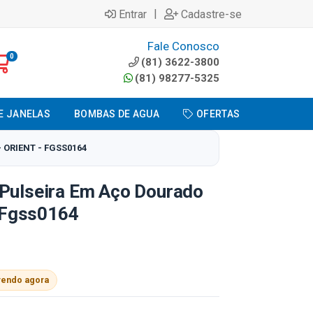
|
Entrar
Cadastre-se
Fale Conosco
0
(81) 3622-3800
(81) 98277-5325
E JANELAS
BOMBAS DE AGUA
OFERTAS
 ORIENT - FGSS0164
 Pulseira Em Aço Dourado
- Fgss0164
vendo agora