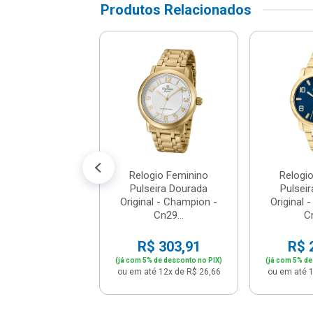
Produtos Relacionados
gio Feminino
seira Em Aço
ado Original -
Orient -...
$ 802,66
% de desconto no PIX)
é 12x de R$ 70,41
Relogio Feminino
Relogi
Pulseira Dourada
Pulsei
Original - Champion -
Original 
Cn29...
Cn
R$ 303,91
R$ 
(já com 5% de desconto no PIX)
(já com 5% de
ou em até 12x de R$ 26,66
ou em até 1