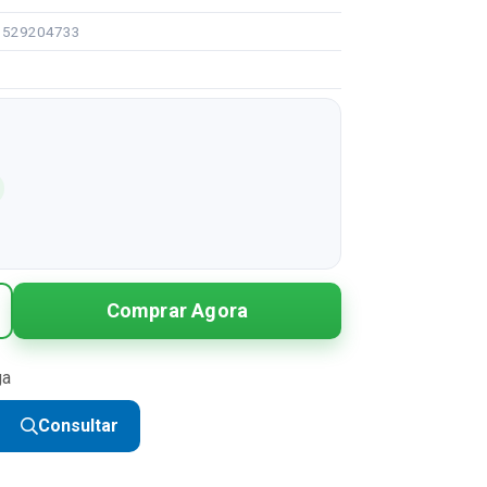
91529204733
Comprar Agora
ga
Consultar