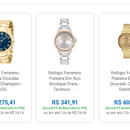
o Feminino
Relógio Feminino
Relógio F
ra Dourada
Pulseira Em Aço
Pulseira
- Champion -
Boutique Prata -
Dourado Or
25...
Technos - ...
Orient 
275,41
R$ 341,91
R$ 60
 desconto no PIX)
(já com 5% de desconto no PIX)
(já com 5% de de
2x de R$ 24,16
ou em até 12x de R$ 29,99
ou em até 12x 