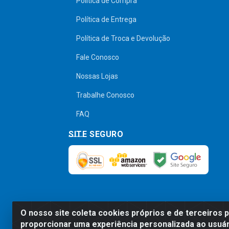
Política de Compra
Política de Entrega
Política de Troca e Devolução
Fale Conosco
Nossas Lojas
Trabalhe Conosco
FAQ
SITE SEGURO
O nosso site coleta cookies próprios e de terceiros 
Preços, promoções, condições de pagamen
proporcionar uma experiência personalizada ao usuár