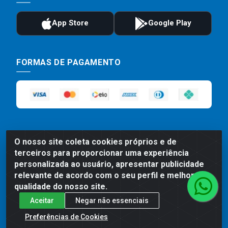
FORMAS DE PAGAMENTO
O nosso site coleta cookies próprios e de
terceiros para proporcionar uma experiência
personalizada ao usuário, apresentar publicidade
Preços, promoções, condições de pagamento e frete são válidos
relevante de acordo com o seu perfil e melhorar a
para compras realizadas exclusivamente pelo site. Caso haja
divergência de preço de um produto, será válido o preço que for
qualidade do nosso site.
exibido no carrinho de compras do site no momento do pagamento.
Aceitar
Negar não essenciais
As vendas estão sujeitas a análise e disponibilidade do estoque.
Imagens de produtos meramente ilustrativas.
Preferências de Cookies