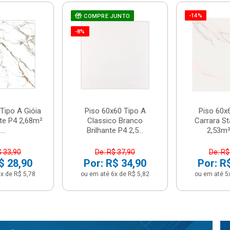
-14%
COMPRE JUNTO
-8%
Tipo A Gióia
Piso 60x60 Tipo A
Piso 60x
nte P4 2,68m²
Classico Branco
Carrara St
...
Brilhante P4 2,5...
2,53m² 
$ 33,90
De: R$ 37,90
De: R$
$ 28,90
Por: R$ 34,90
Por: R
x de R$ 5,78
ou em até 6x de R$ 5,82
ou em até 5