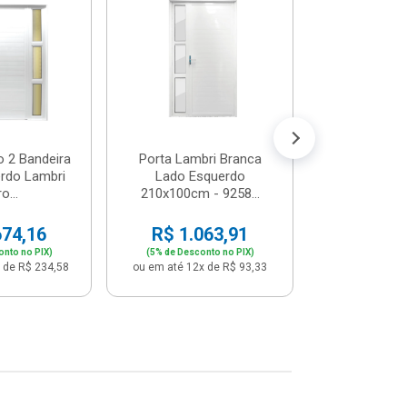
Postigo 
Branca La
R$ 65
(5% de Desco
ou em até 12x
o 2 Bandeira
Porta Lambri Branca
rdo Lambri
Lado Esquerdo
o...
210x100cm - 9258...
674,16
R$ 1.063,91
onto no PIX)
(5% de Desconto no PIX)
 de R$ 234,58
ou em até 12x de R$ 93,33