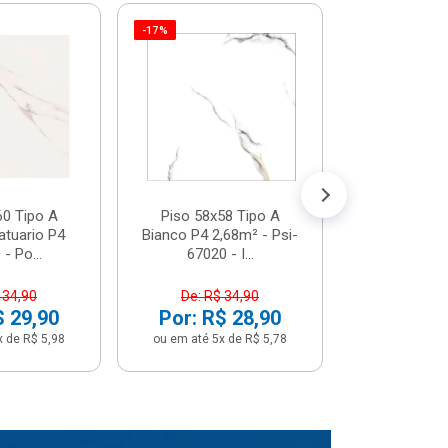
-17%
Piso 58x5
Psi66450 P
Psi66450
R$ 3
(5% de Desco
ou em até 6x
60 Tipo A
Piso 58x58 Tipo A
atuario P4
Bianco P4 2,68m² - Psi-
- Po...
67020 - I...
 34,90
De: R$ 34,90
$ 29,90
Por: R$ 28,90
x de R$ 5,98
ou em até 5x de R$ 5,78