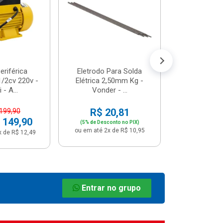
R$ 8
(5% de Desco
ou em até 1x
riférica
Eletrodo Para Solda
/2cv 220v -
Elétrica 2,50mm Kg -
 - A...
Vonder - ...
R$ 20,81
 199,90
 149,90
(5% de Desconto no PIX)
ou em até 2x de R$ 10,95
x de R$ 12,49
Entrar no grupo