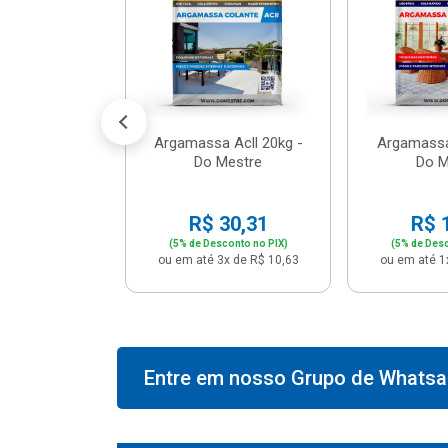
574,66
conto no PIX)
2x de R$ 50,41
Argamassa Acll 20kg -
Argamassa
Do Mestre
Do M
R$ 30,31
R$ 
(5% de Desconto no PIX)
(5% de Desc
ou em até 3x de R$ 10,63
ou em até 1
Entre em nosso Grupo de Whatsap