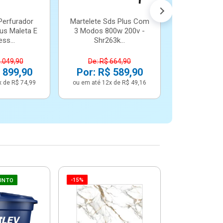
Perfurador
Martelete Sds Plus Com
us Maleta E
3 Modos 800w 200v -
ss...
Shr263k...
1.049,90
De: R$ 664,90
 899,90
Por: R$ 589,90
x de R$ 74,99
ou em até 12x de R$ 49,16
-15%
-6%
UNTO