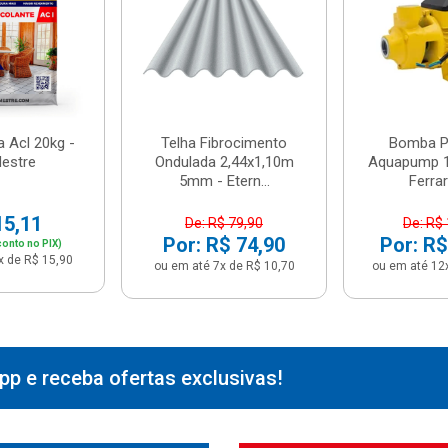
 Acl 20kg -
Telha Fibrocimento
Bomba Pe
estre
Ondulada 2,44x1,10m
Aquapump 1
5mm - Etern...
Ferrari
15,11
De: R$ 79,90
De: R$
Por: R$ 74,90
Por: R$
onto no PIX)
x de R$ 15,90
ou em até 7x de R$ 10,70
ou em até 12
p e receba ofertas exclusivas!