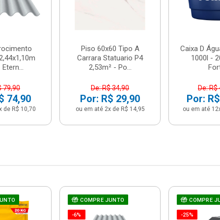
brocimento
Piso 60x60 Tipo A
Caixa D Água
2,44x1,10m
Carrara Statuario P4
1000l - 
Etern...
2,53m² - Po...
For
$ 79,90
De: R$ 34,90
De: R$
$ 74,90
Por: R$ 29,90
Por: R$
x de R$ 10,70
ou em até 2x de R$ 14,95
ou em até 12
JUNTO
COMPRE JUNTO
COMPRE J
-6%
-25%