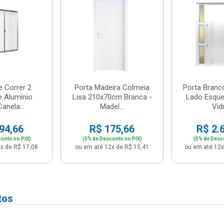
e Correr 2
Porta Madeira Colmeia
Porta Branc
e Alumínio
Lisa 210x70cm Branca -
Lado Esque
anela...
Madel...
Vidr
94,66
R$ 175,66
R$ 2.
onto no PIX)
(5% de Desconto no PIX)
(5% de Desc
x de R$ 17,08
ou em até 12x de R$ 15,41
ou em até 12x
tos