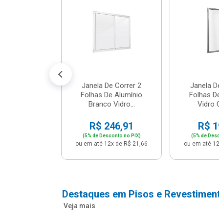
m Branco -
04 - P...
147,16
conto no PIX)
2x de R$ 12,91
Janela De Correr 2
Janela D
Folhas De Alumínio
Folhas D
Branco Vidro...
Vidro C
R$ 246,91
R$ 1
(5% de Desconto no PIX)
(5% de Desc
ou em até 12x de R$ 21,66
ou em até 12
Destaques em Pisos e Revestimen
Veja mais