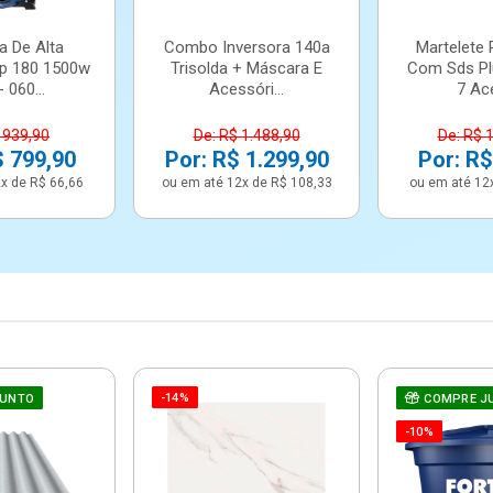
a De Alta
Combo Inversora 140a
Martelete 
p 180 1500w
Trisolda + Máscara E
Com Sds Pl
 060...
Acessóri...
7 Ace
 939,90
De: R$ 1.488,90
De: R$ 
$ 799,90
Por: R$ 1.299,90
Por: R$
x de R$ 66,66
ou em até 12x de R$ 108,33
ou em até 12
-14%
JUNTO
COMPRE J
-10%