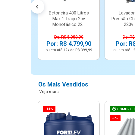
Betoneira 400 Litros
Lavador
Max 1 Traço 2cv
Pressão Gh
Monofásico 22...
220v -
De: R$ 5.089,90
De: R$
Por: R$ 4.799,90
Por: R
ou em até 12x de R$ 399,99
ou em até 12
Os Mais Vendidos
Veja mais
-14%
e Correr 4
COMPRE 
e Alumínio
-6%
Vidro ...
.614,91