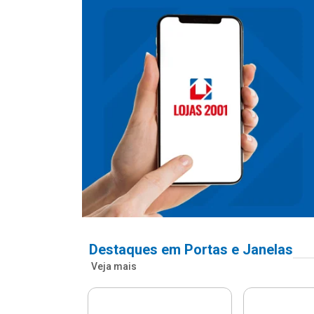
Destaques em Portas e Janelas
Veja mais
nfonada Pvc