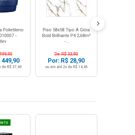
 Polietileno
Piso 58x58 Tipo A Gióia
Betoneira 
2010007 -
Bold Brilhante P4 2,68m²
Max 1 Tr
tlev
-...
Monofási
 499,90
De: R$ 33,90
De: R$ 5
 449,90
Por: R$ 28,90
Por: R$ 
x de R$ 37,49
ou em até 2x de R$ 14,45
ou em até 12x 
UNTO
Sifão Ajustá
COMPRE JU
66cm Br
2691652