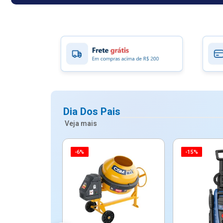
Dia Dos Pais
Veja mais
-6%
-15%
ico Mypa De
dos - Dallare
Dl...
$ 67,90
R$ 54,90
5x de R$ 10,98