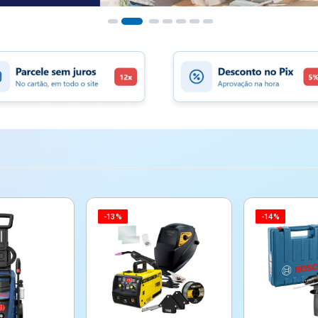
-13%
-14%