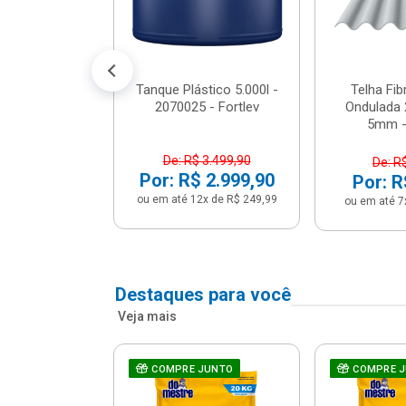
conto no PIX)
2x de R$ 141,66
Tanque Plástico 5.000l -
Telha Fi
2070025 - Fortlev
Ondulada 
5mm - 
De: R$ 3.499,90
De: R
Por: R$ 2.999,90
Por: R
ou em até 12x de R$ 249,99
ou em até 7
Destaques para você
Veja mais
a Com Caixa
COMPRE JUNTO
COMPRE 
 + Assento
ário 3...