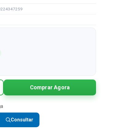
08224347259
Comprar Agora
ga
Consultar