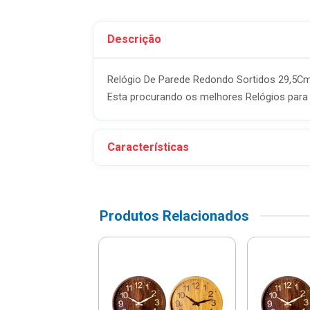
Descrição
Relógio De Parede Redondo Sortidos 29,5C
Esta procurando os melhores Relógios para 
Características
Produtos Relacionados
o De Parede De
o Square Branco
1653 - Wolff