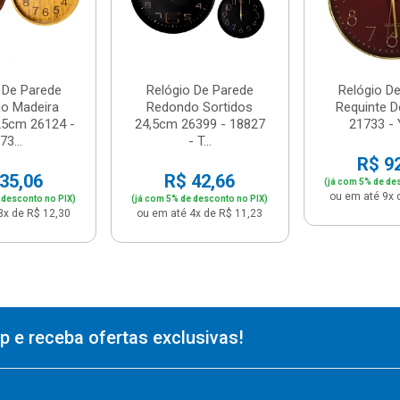
 De Parede
Relógio De Parede
Relógio D
o Madeira
Redondo Sortidos
Requinte D
25cm 26124 -
24,5cm 26399 - 18827
21733 - 
73...
- T...
R$ 9
35,06
R$ 42,66
(já com 5% de de
ou em até 9x 
 desconto no PIX)
(já com 5% de desconto no PIX)
3x de R$ 12,30
ou em até 4x de R$ 11,23
 e receba ofertas exclusivas!