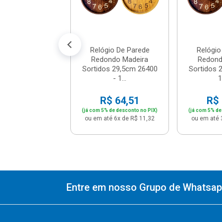
$ 73,06
% de desconto no PIX)
té 7x de R$ 10,99
Relógio De Parede
Relógio
Redondo Madeira
Redond
Sortidos 29,5cm 26400
Sortidos 
- 1...
1
R$ 64,51
R$ 
(já com 5% de desconto no PIX)
(já com 5% de
ou em até 6x de R$ 11,32
ou em até 
Entre em nosso Grupo de Whatsapp