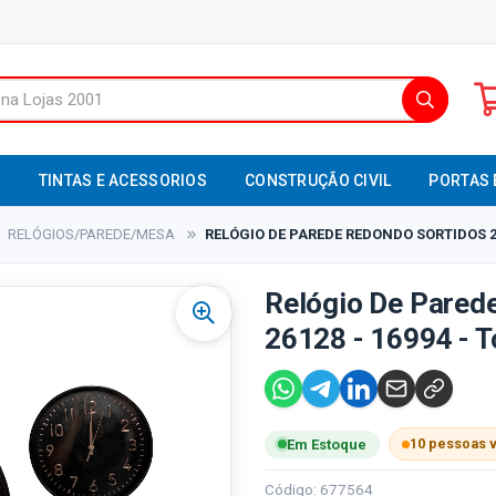
S
TINTAS E ACESSORIOS
CONSTRUÇÃO CIVIL
PORTAS 
RELÓGIOS/PAREDE/MESA
RELÓGIO DE PAREDE REDONDO SORTIDOS 29
Relógio De Pared
26128 - 16994 - 
10 pessoas 
Em Estoque
Código: 677564