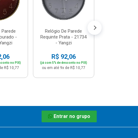
R$ 73,
(já com 5% de descon
ou em até 7x de 
e Parede
Relógio De Parede
ourado -
Requinte Prata - 21734
Yangzi
- Yangzi
2,06
R$ 92,06
sconto no PIX)
(já com 5% de desconto no PIX)
de R$ 10,77
ou em até 9x de R$ 10,77
Entrar no grupo