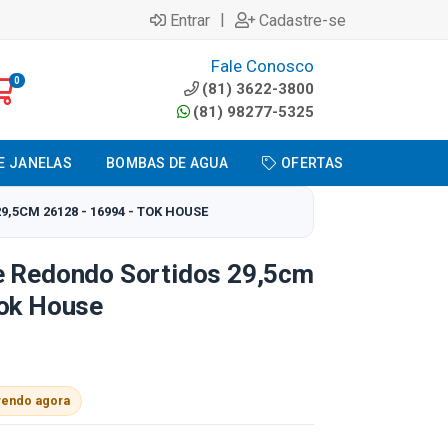
|
Entrar
Cadastre-se
Fale Conosco
0
(81) 3622-3800
(81) 98277-5325
E JANELAS
BOMBAS DE AGUA
OFERTAS
,5CM 26128 - 16994 - TOK HOUSE
e Redondo Sortidos 29,5cm
Tok House
vendo agora