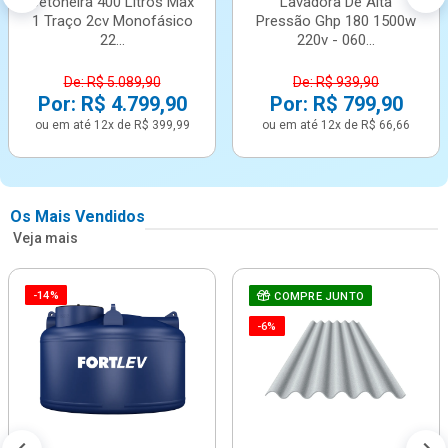
Betoneira 400 Litros Max
Lavadora De Alta
1 Traço 2cv Monofásico
Pressão Ghp 180 1500w
22...
220v - 060...
De: R$ 5.089,90
De: R$ 939,90
Por: R$ 4.799,90
Por: R$ 799,90
ou em até 12x de R$ 399,99
ou em até 12x de R$ 66,66
Os Mais Vendidos
Veja mais
-14%
COMPRE JUNTO
-6%