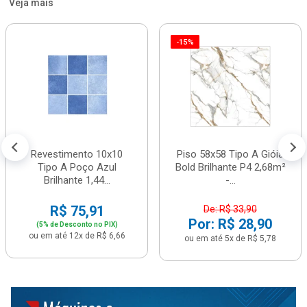
Veja mais
-15%
Revestimento 10x10
Piso 58x58 Tipo A Gióia
Tipo A Poço Azul
Bold Brilhante P4 2,68m²
Brilhante 1,44...
-...
R$ 75,91
De: R$ 33,90
Por: R$ 28,90
(5% de Desconto no PIX)
ou em até 12x de R$ 6,66
ou em até 5x de R$ 5,78