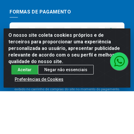
FORMAS DE PAGAMENTO
O nosso site coleta cookies próprios e de
terceiros para proporcionar uma experiência
personalizada ao usuário, apresentar publicidade
relevante de acordo com o seu perfil e melhorar a
qualidade do nosso site.
Aceitar
Negar não essenciais
Preços, promoções, condições de pagamento e frete são válidos
para compras realizadas exclusivamente pelo site. Caso haja
Preferências de Cookies
divergência de preço de um produto, será válido o preço que for
exibido no carrinho de compras do site no momento do pagamento.
As vendas estão sujeitas a análise e disponibilidade do estoque.
Imagens de produtos meramente ilustrativas.
Comercial de Construção 2001 LTDA - Av. Congresso
Eucarístico, 1179 - São José, Carpina - PE - CEP: 55811-
000 - 70.220.389/0001-66