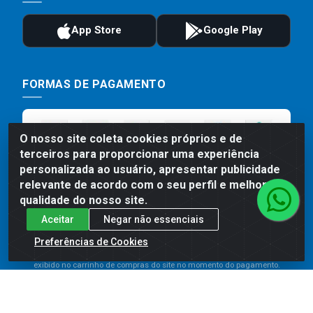
FORMAS DE PAGAMENTO
O nosso site coleta cookies próprios e de
terceiros para proporcionar uma experiência
personalizada ao usuário, apresentar publicidade
relevante de acordo com o seu perfil e melhorar a
qualidade do nosso site.
Aceitar
Negar não essenciais
Preços, promoções, condições de pagamento e frete são válidos
para compras realizadas exclusivamente pelo site. Caso haja
Preferências de Cookies
divergência de preço de um produto, será válido o preço que for
exibido no carrinho de compras do site no momento do pagamento.
As vendas estão sujeitas a análise e disponibilidade do estoque.
Imagens de produtos meramente ilustrativas.