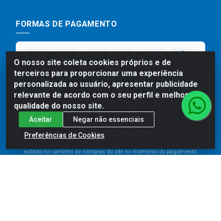
FORMAS DE PAGAMENTO
O nosso site coleta cookies próprios e de
terceiros para proporcionar uma experiência
personalizada ao usuário, apresentar publicidade
relevante de acordo com o seu perfil e melhorar a
qualidade do nosso site.
Aceitar
Negar não essenciais
Preços, promoções, condições de pagamento e frete são válidos
para compras realizadas exclusivamente pelo site. Caso haja
Preferências de Cookies
divergência de preço de um produto, será válido o preço que for
exibido no carrinho de compras do site no momento do pagamento.
As vendas estão sujeitas a análise e disponibilidade do estoque.
Imagens de produtos meramente ilustrativas.
Comercial de Construção 2001 LTDA - Av. Congresso
Eucarístico, 1179 - São José, Carpina - PE - CEP: 55811-
000 - 70.220.389/0001-66