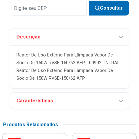
6x
R$ 15,83 sem juros
Consultar
7x
R$ 13,56 sem juros
8x
R$ 11,87 sem juros
Descrição
9x
R$ 10,55 sem juros
Reator De Uso Externo Para Lâmpada Vapor De
Sódio De 150W RVSE-150/62 AFP - 00902- INTRAL
Reator De Uso Externo Para Lâmpada Vapor De
Sódio De 150W RVSE-150/62 AFP
Características
Produtos Relacionados