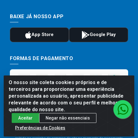
BAIXE JÁ NOSSO APP
FORMAS DE PAGAMENTO
O nosso site coleta cookies próprios e de
terceiros para proporcionar uma experiência
personalizada ao usuário, apresentar publicidade
relevante de acordo com o seu perfil e melhorar a
qualidade do nosso site.
Aceitar
Negar não essenciais
Preços, promoções, condições de pagamento e frete são válidos
para compras realizadas exclusivamente pelo site. Caso haja
Preferências de Cookies
divergência de preço de um produto, será válido o preço que for