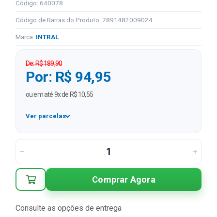
Código: 640078
Código de Barras do Produto: 7891482009024
Marca:
INTRAL
De: R$ 189,90
Por: R$ 94,95
ou em até 9x de R$ 10,55
Ver parcelas
1x
R$ 94,95
2x
R$ 47,48 sem juros
3x
R$ 31,65 sem juros
Comprar Agora
4x
R$ 23,74 sem juros
5x
R$ 18,99 sem juros
Consulte as opções de entrega