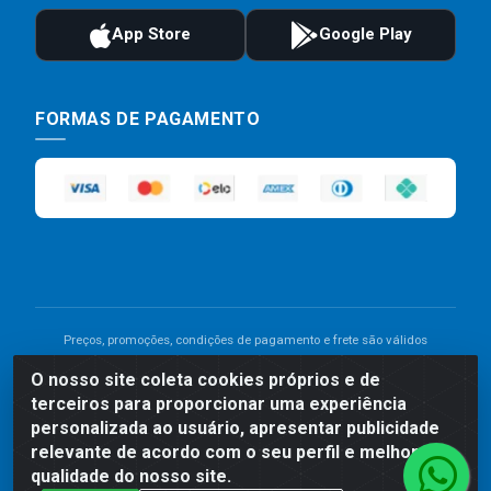
FORMAS DE PAGAMENTO
Preços, promoções, condições de pagamento e frete são válidos
para compras realizadas exclusivamente pelo site. Caso haja
O nosso site coleta cookies próprios e de
divergência de preço de um produto, será válido o preço que for
terceiros para proporcionar uma experiência
exibido no carrinho de compras do site no momento do pagamento.
As vendas estão sujeitas a análise e disponibilidade do estoque.
personalizada ao usuário, apresentar publicidade
Imagens de produtos meramente ilustrativas.
relevante de acordo com o seu perfil e melhorar a
qualidade do nosso site.
Comercial de Construção 2001 LTDA - Av. Congresso