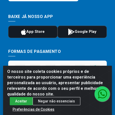
BAIXE JÁ NOSSO APP
FORMAS DE PAGAMENTO
O nosso site coleta cookies próprios e de
terceiros para proporcionar uma experiência
personalizada ao usuário, apresentar publicidade
relevante de acordo com o seu perfil e melhorar a
qualidade do nosso site.
Aceitar
Negar não essenciais
Preços, promoções, condições de pagamento e frete são válidos
para compras realizadas exclusivamente pelo site. Caso haja
Preferências de Cookies
divergência de preço de um produto, será válido o preço que for