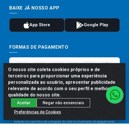
BAIXE JÁ NOSSO APP
FORMAS DE PAGAMENTO
O nosso site coleta cookies próprios e de
terceiros para proporcionar uma experiência
personalizada ao usuário, apresentar publicidade
relevante de acordo com o seu perfil e melhorar a
qualidade do nosso site.
Aceitar
Negar não essenciais
Preços, promoções, condições de pagamento e frete são válidos
para compras realizadas exclusivamente pelo site. Caso haja
Preferências de Cookies
divergência de preço de um produto, será válido o preço que for
exibido no carrinho de compras do site no momento do pagamento.
As vendas estão sujeitas a análise e disponibilidade do estoque.