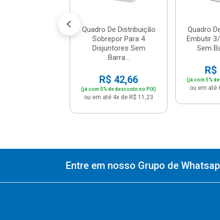
é 12x de R$ 19,99
Quadro De Distribuição
Quadro De
Sobrepor Para 4
Embutir 3/
Disjuntores Sem
Sem Ba
Barra...
R$ 
R$ 42,66
(já com 5% de
ou em até 
(já com 5% de desconto no PIX)
ou em até 4x de R$ 11,23
Entre em nosso Grupo de Whatsapp