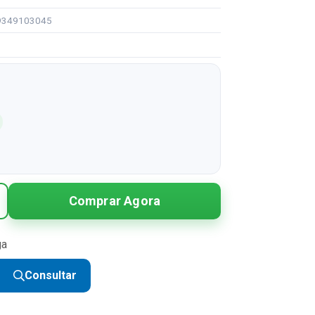
99349103045
Comprar Agora
ga
Consultar