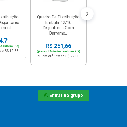
ou em até 12x de
stribuição
Quadro De Distribuição
Disjuntores
Embutir 12/16
ment...
Disjuntores Com
Barrame...
4,71
R$ 251,66
sconto no PIX)
de R$ 15,33
(já com 5% de desconto no PIX)
ou em até 12x de R$ 22,08
Entrar no grupo