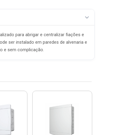
zado para abrigar e centralizar fiações e
ode ser instalado em paredes de alvenaria e
zado e sem complicação.
Quadro De C
30x20x17cm Plá
Cemar - 91
R$ 227,
(já com 5% de descon