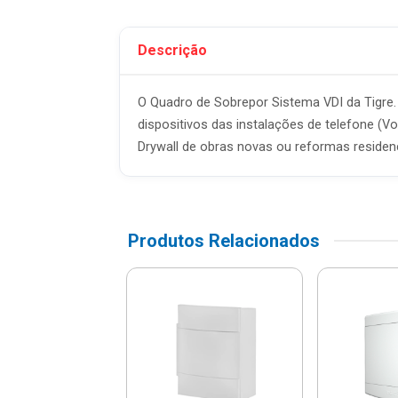
Descrição
O Quadro de Sobrepor Sistema VDI da Tigre.
dispositivos das instalações de telefone (
Drywall de obras novas ou reformas residenci
Produtos Relacionados
o De Comando
17cm Plástico -
ar - 913402
$ 227,91
% de desconto no PIX)