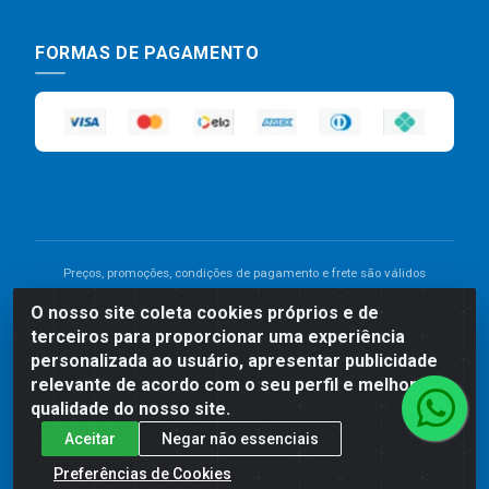
FORMAS DE PAGAMENTO
Preços, promoções, condições de pagamento e frete são válidos
para compras realizadas exclusivamente pelo site. Caso haja
O nosso site coleta cookies próprios e de
divergência de preço de um produto, será válido o preço que for
terceiros para proporcionar uma experiência
exibido no carrinho de compras do site no momento do pagamento.
As vendas estão sujeitas a análise e disponibilidade do estoque.
personalizada ao usuário, apresentar publicidade
Imagens de produtos meramente ilustrativas.
relevante de acordo com o seu perfil e melhorar a
qualidade do nosso site.
Comercial de Construção 2001 LTDA - Av. Congresso
Aceitar
Negar não essenciais
Eucarístico, 1179 - São José, Carpina - PE - CEP: 55811-
000 - 70.220.389/0001-66
Preferências de Cookies