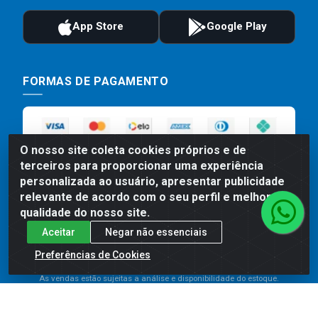
FORMAS DE PAGAMENTO
O nosso site coleta cookies próprios e de
terceiros para proporcionar uma experiência
personalizada ao usuário, apresentar publicidade
relevante de acordo com o seu perfil e melhorar a
qualidade do nosso site.
Preços, promoções, condições de pagamento e frete são válidos
Aceitar
Negar não essenciais
para compras realizadas exclusivamente pelo site. Caso haja
divergência de preço de um produto, será válido o preço que for
Preferências de Cookies
exibido no carrinho de compras do site no momento do pagamento.
As vendas estão sujeitas a análise e disponibilidade do estoque.
Imagens de produtos meramente ilustrativas.
Comercial de Construção 2001 LTDA - Av. Congresso