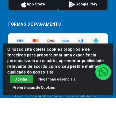
FORMAS DE PAGAMENTO
O nosso site coleta cookies próprios e de
terceiros para proporcionar uma experiência
personalizada ao usuário, apresentar publicidade
relevante de acordo com o seu perfil e melhorar a
qualidade do nosso site.
Preços, promoções, condições de pagamento e frete são válidos
Aceitar
Negar não essenciais
para compras realizadas exclusivamente pelo site. Caso haja
divergência de preço de um produto, será válido o preço que for
Preferências de Cookies
exibido no carrinho de compras do site no momento do pagamento.
As vendas estão sujeitas a análise e disponibilidade do estoque.
Imagens de produtos meramente ilustrativas.
Comercial de Construção 2001 LTDA - Av. Congresso
Eucarístico, 1179 - São José, Carpina - PE - CEP: 55811-