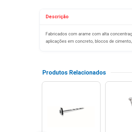
Descrição
Fabricados com arame com alta concentraçã
aplicações em concreto, blocos de cimento, v
Produtos Relacionados
o De Aço Com
ça 2.50x30mm
idades - 1109 -
Bemf...
$ 36,01
% de desconto no PIX)
té 3x de R$ 12,63