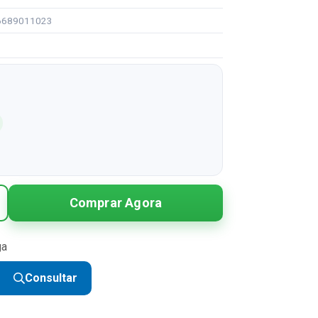
96689011023
Comprar Agora
ga
Consultar