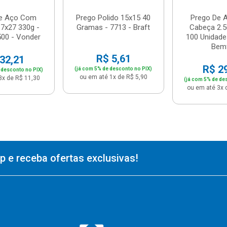
De Aço Com
Prego Polido 15x15 40
Prego De 
7x27 330g -
Gramas - 7713 - Braft
Cabeça 2.
00 - Vonder
100 Unidade
Bemf
R$ 5,61
32,21
R$ 2
(já com 5% de desconto no PIX)
 desconto no PIX)
ou em até 1x de R$ 5,90
3x de R$ 11,30
(já com 5% de de
ou em até 3x 
 e receba ofertas exclusivas!