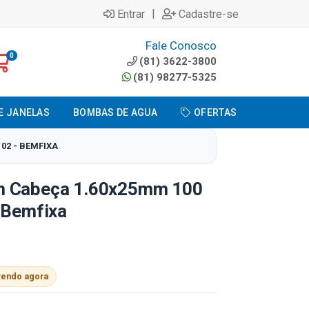
|
Entrar
Cadastre-se
Fale Conosco
0
(81) 3622-3800
(81) 98277-5325
E JANELAS
BOMBAS DE AGUA
OFERTAS
02 - BEMFIXA
m Cabeça 1.60x25mm 100
 Bemfixa
vendo agora