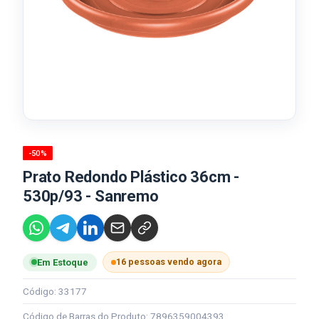
-50%
Prato Redondo Plástico 36cm -
530p/93 - Sanremo
16 pessoas vendo agora
Em Estoque
Código: 33177
Código de Barras do Produto: 7896359004393