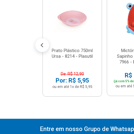
 8448 - Plasutil
e: R$ 7,90
: R$ 3,95
até 1x de R$ 3,95
Prato Plástico 750ml
Mictóri
Ursa - 8214 - Plasutil
Sapinho
7966 -
De: R$ 12,90
R$ 
Por: R$ 5,95
(já com 5% de
ou em até 
ou em até 1x de R$ 5,95
Entre em nosso Grupo de Whatsapp