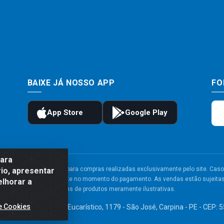
BAIXE JÁ NOSSO APP
FO
para
to e frete são válidos para compras realizadas exclusivamente pelo site. Caso 
io, apresentar
 carrinho de compras do site no momento do pagamento. As vendas estão sujeitas 
elhorar a
Imagens de produtos meramente ilustrativas.
e Cookies
TDA - Av. Congresso Eucarístico, 1179 - São José, Carpina - PE - CEP: