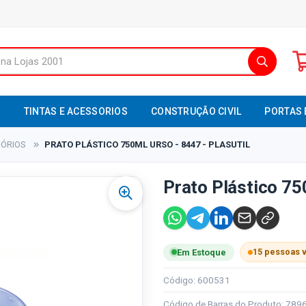
S
TINTAS E ACESSORIOS
CONSTRUÇÃO CIVIL
PORTAS 
ÓRIOS
PRATO PLÁSTICO 750ML URSO - 8447 - PLASUTIL
Prato Plástico 750
15 pessoas 
Em Estoque
Código: 600531
Código de Barras do Produto: 78