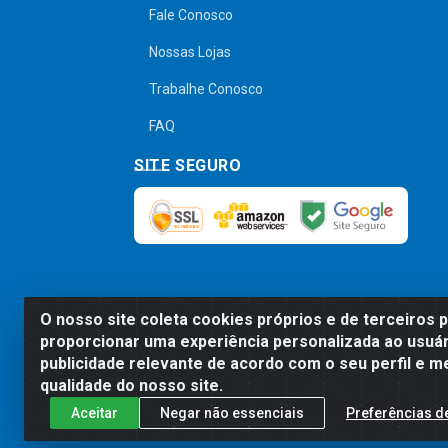
Fale Conosco
Nossas Lojas
Trabalhe Conosco
FAQ
SITE SEGURO
O nosso site coleta cookies próprios e de terceiros 
Preços, promoções, condições de pagamen
proporcionar uma experiência personalizada ao usuár
será válido o preço que for exibido no
publicidade relevante de acordo com o seu perfil e m
qualidade do nosso site.
Aceitar
Negar não essenciais
Preferências d
Comercial de Construção 2001 L