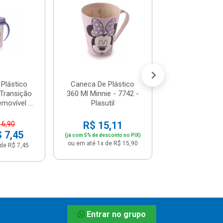
Urso - 8448 - P
De: R$ 7,
Por: R$ 
ou em até 1x de 
Plástico
Caneca De Plástico
 Transição
360 Ml Minnie - 7742 -
ovível ...
Plasutil
R$ 15,11
16,90
$ 7,45
(já com 5% de desconto no PIX)
ou em até 1x de R$ 15,90
de R$ 7,45
Entrar no grupo