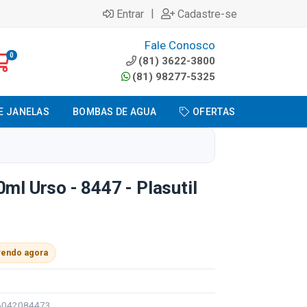
|
Entrar
Cadastre-se
Fale Conosco
0
(81) 3622-3800
(81) 98277-5325
E JANELAS
BOMBAS DE AGUA
OFERTAS
ml Urso - 8447 - Plasutil
vendo agora
96042084473