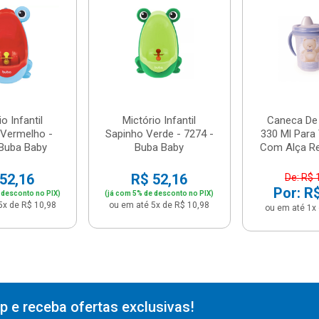
o Infantil
Mictório Infantil
Caneca De 
 Vermelho -
Sapinho Verde - 7274 -
330 Ml Para
 Buba Baby
Buba Baby
Com Alça Rem
52,16
R$ 52,16
De: R$ 
Por: R
 desconto no PIX)
(já com 5% de desconto no PIX)
5x de R$ 10,98
ou em até 5x de R$ 10,98
ou em até 1x 
 e receba ofertas exclusivas!