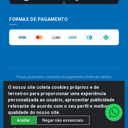
FORMAS DE PAGAMENTO
Preços, promoções, condições de pagamento e frete são válidos
para compras realizadas exclusivamente pelo site. Caso haja
O nosso site coleta cookies próprios e de
divergência de preço de um produto, será válido o preço que for
terceiros para proporcionar uma experiência
exibido no carrinho de compras do site no momento do pagamento.
As vendas estão sujeitas a análise e disponibilidade do estoque.
personalizada ao usuário, apresentar publicidade
Imagens de produtos meramente ilustrativas.
relevante de acordo com o seu perfil e melhorar a
qualidade do nosso site.
Comercial de Construção 2001 LTDA - Av. Congresso
Aceitar
Negar não essenciais
Eucarístico, 1179 - São José, Carpina - PE - CEP: 55811-
000 - 70.220.389/0001-66