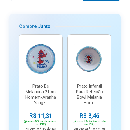
Compre Junto
Prato De
Prato Infantil
Melamina 21cm
Para Refeição
Homem-Aranha
Bowl Melania
- Yangzi ...
Hom...
R$ 11,31
R$ 8,46
(já com 5% de desconto
(já com 5% de desconto
no PIX)
no PIX)
ou em até 1x de R$
ou em até 1x de R$