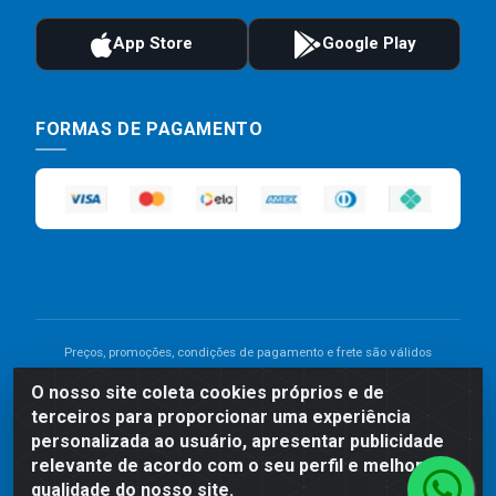
FORMAS DE PAGAMENTO
Preços, promoções, condições de pagamento e frete são válidos
para compras realizadas exclusivamente pelo site. Caso haja
O nosso site coleta cookies próprios e de
divergência de preço de um produto, será válido o preço que for
terceiros para proporcionar uma experiência
exibido no carrinho de compras do site no momento do pagamento.
As vendas estão sujeitas a análise e disponibilidade do estoque.
personalizada ao usuário, apresentar publicidade
Imagens de produtos meramente ilustrativas.
relevante de acordo com o seu perfil e melhorar a
qualidade do nosso site.